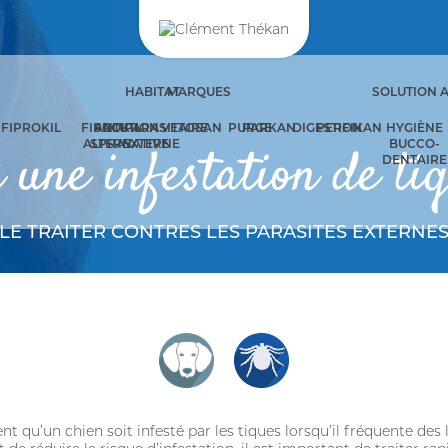
HABITAT
MARQUES
SOLUTION 
FIPROKIL
FIPROKIL
SOLUTION
ANTIPARASITAIRE
VETOSAN
PURGE
PARKAN
DIGESTION
PERFIKAN
HYGIÈNE
ALTERNATIVE
SPRAY
EXTERNE
BUCCO-
une infestation de tiq
DENTAIRE
LE TRAITER CONTRES LES PARASITES EXTERNE
ent qu’un chien soit infesté par les tiques lorsqu’il fréquente des 