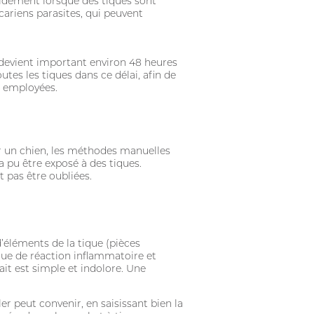
apidement lorsque des tiques sont
acariens parasites, qui peuvent
 devient important environ 48 heures
utes les tiques dans ce délai, afin de
e employées.
sur un chien, les méthodes manuelles
a pu être exposé à des tiques.
t pas être oubliées.
d’éléments de la tique (pièces
sque de réaction inflammatoire et
trait est simple et indolore. Une
er peut convenir, en saisissant bien la