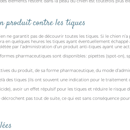
 des éléments restent dans la peau du chien est toutefois plus éle
un produit contre les tiques
 ne garantit pas de découvrir toutes les tiques. Si le chien n’
era en quelques heures les tiques ayant éventuellement échappé à 
létée par l’administration d’un produit anti-tiques ayant une act
ormes pharmaceutiques sont disponibles : pipettes (spot-on), sp
ctives du produit, de sa forme pharmaceutique, du mode d’adminis
delà des tiques (ils ont souvent une indication pour le traitement
icide), avoir un effet répulsif pour les tiques et réduire le risque 
 décrochent pas tout de suite, ce qui est sans conséquence pour l
CONNEXION
lées