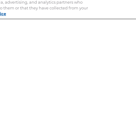
ia, advertising, and analytics partners who
o them or that they have collected from your
ice
Tire-Tic x3
ANTI-PARASITAIRES EXTERNES