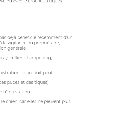
vé qu’avec le crochet à tiques.
a pas déjà bénéficié récemment d’un
la vigilance du propriétaire,
ion générale.
ray, collier, shampooing,
tration, le produit peut :
 des puces et des tiques)
de réinfestation
e chien, car elles ne peuvent plus