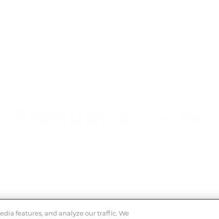
Produits
associés
dia features, and analyze our traffic. We