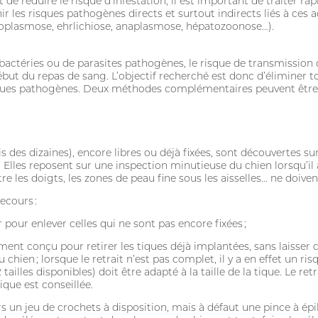
e réduire le risque d’infestation, il est important de traiter r
ir les risques pathogènes directs et surtout indirects liés à ces 
roplasmose, ehrlichiose, anaplasmose, hépatozoonose…).
 bactéries ou de parasites pathogènes, le risque de transmission
début du repas de sang. L’objectif recherché est donc d’éliminer to
risques pathogènes. Deux méthodes complémentaires peuvent êtr
is des dizaines), encore libres ou déjà fixées, sont découvertes 
 Elles reposent sur une inspection minutieuse du chien lorsqu’il 
ntre les doigts, les zones de peau fine sous les aisselles… ne doiven
ecours :
 pour enlever celles qui ne sont pas encore fixées ;
ement conçu pour retirer les tiques déjà implantées, sans laisser 
ien ; lorsque le retrait n’est pas complet, il y a en effet un ri
2 tailles disponibles) doit être adapté à la taille de la tique. Le re
tique est conseillée.
rs un jeu de crochets à disposition, mais à défaut une pince à épil