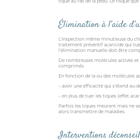
tique au ras de la peau. Le risque que
Élimination à l’aide d’
L’inspection même minutieuse du chien
traitement préventif acaricide qui tu
l’élimination manuelle doit être comp
De nombreuses molécules actives et f
comprimés.
En fonction de la ou des molécules a
– avoir une efficacité qui s’étend au-
– en plus de tuer les tiques (effet acar
Parfois les tiques meurent mais ne se
alors transmettre de maladies.
Interventions déconseil