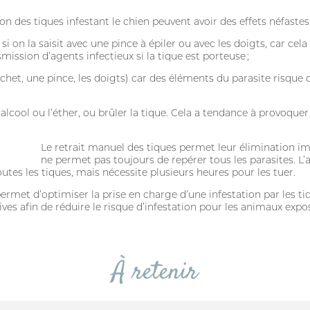
ion des tiques infestant le chien peuvent avoir des effets néfastes
si on la saisit avec une pince à épiler ou avec les doigts, car cel
mission d’agents infectieux si la tique est porteuse ;
rochet, une pince, les doigts) car des éléments du parasite risqu
l’alcool ou l’éther, ou brûler la tique. Cela a tendance à provoquer
Adresse email
Le retrait manuel des tiques permet leur élimination i
ne permet pas toujours de repérer tous les parasites. L’
utes les tiques, mais nécessite plusieurs heures pour les tuer.
Mot de passe
rmet d’optimiser la prise en charge d’une infestation par les tiq
es afin de réduire le risque d’infestation pour les animaux expo
Mot passe oublié?
À retenir