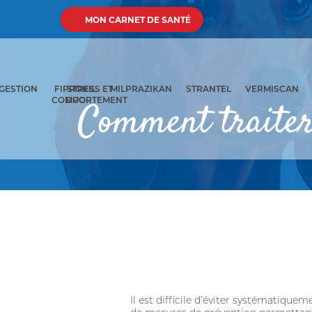
MON CARNET DE SANTÉ
GESTION
FIPROKIL
STRESS ET
MILPRAZIKAN
STRANTEL
VERMISCAN
COMPORTEMENT
DUO
Comment traiter 
Il est difficile d’éviter systématiquem