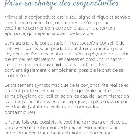
Prise en charge des conjonctivites
PERFIKAN
Même si la conjonctivite est le seul signe clinique et semble
CONSEILS
bien tolérée par le chat, un examen de l’œil par un
vétérinaire permet de mettre en place un traitement
QUI SOMMES-NOUS
approprié, qui dépend souvent de la cause.
NOUS TROUVER
Sans attendre la consultation, il est toutefois conseillé de
nettoyer l’œil avec un produit ophtalmique indiqué pour
l’hygiène de l’œil des chats ou du sérum physiologique, afin
MON CARNET DE SANTÉ
ESPACE PHARMACIEN
d’éliminer les sécrétions, les saletés et produits irritants ;
ces soins peuvent aussi aider à apaiser la douleur. Il
convient également d’empêcher si possible le chat de se
frotter l’œil.
Le traitement symptomatique de la conjonctivite réalisé et
prescrit par le vétérinaire consiste généralement en des
soins d’hygiène de l’œil et, selon les cas, de l’administration
d’anti-inflammatoires ou d’antalgiques, le plus souvent par
voie locale (solutions, collyres ou pommades
ophtalmiques).
Chaque fois que possible, le vétérinaire mettra en place ou
proposera un traitement de la cause : élimination d’un
corps étranger, traitement antibiotique, correction