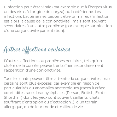
SOIN DE LA PEAU
L’infection peut être virale (par exemple due à l’herpès virus,
un des virus à l’origine du coryza) ou bactérienne. Les
HYGIÈNE DU PELAGE
infections bactériennes peuvent être primaires (l’infection
est alors la cause de la conjonctivite), mais sont souvent
ALLAITEMENT
secondaires à un autre problème (par exemple surinfection
d’une conjonctivite par irritation).
SOIN BUCCO-DENTAIRE
DIGESTION
Autres affections oculaires
STRESS ET COMPORTEMENT
D’autres affections ou problèmes oculaires, tels qu’un
HABITAT
ulcère de la cornée, peuvent entraîner secondairement
l’apparition d’une conjonctivite.
SOLUTION ALTERNATIVE
Tous les chats peuvent être atteints de conjonctivites, mais
SOLUTION ALTERNATIVE
certains sont plus exposés, par exemple en raison de
particularités ou anomalies anatomiques (races à crâne
court, dites races brachycéphales (Persan, British, Exotic
ANTIPARASITAIRE EXTERNE
Shorthair) dont les yeux sont souvent saillants, chats
souffrant d’entropion ou d’ectropion…), d’un terrain
PURGE
allergique, ou de leur mode et milieu de vie.
DIGESTION