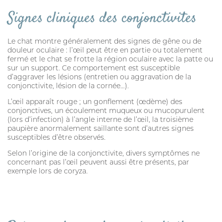
Signes cliniques des conjonctivites
HYGIÈNE BUCCO-DENTAIRE
ARTICULATION
Le chat montre généralement des signes de gêne ou de
douleur oculaire : l’œil peut être en partie ou totalement
fermé et le chat se frotte la région oculaire avec la patte ou
MARQUES
sur un support. Ce comportement est susceptible
d’aggraver les lésions (entretien ou aggravation de la
FIPROKIL DUO
conjonctivite, lésion de la cornée…).
MILPRAZIKAN
L’œil apparaît rouge ; un gonflement (œdème) des
conjonctives, un écoulement muqueux ou mucopurulent
STRANTEL
(lors d’infection) à l’angle interne de l’œil, la troisième
paupière anormalement saillante sont d’autres signes
susceptibles d’être observés.
VERMISCAN
Selon l’origine de la conjonctivite, divers symptômes ne
FIPROKIL
concernant pas l’œil peuvent aussi être présents, par
exemple lors de coryza.
FIPROKIL SPRAY
VETOSAN
PARKAN