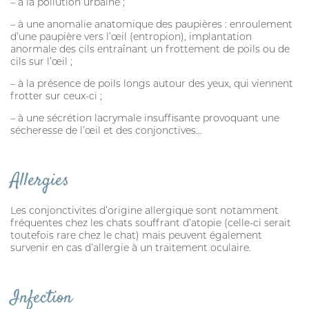
– à la pollution urbaine ;
CROCHET TIRE-TIQUE
– à une anomalie anatomique des paupières : enroulement
d’une paupière vers l’œil (entropion), implantation
anormale des cils entraînant un frottement de poils ou de
cils sur l’œil ;
– à la présence de poils longs autour des yeux, qui viennent
VERMIFUGE
frotter sur ceux-ci ;
– à une sécrétion lacrymale insuffisante provoquant une
ARTICULATION
sécheresse de l’œil et des conjonctives…
HYGIÈNE DES YEUX ET OREILLES
Allergies
SOLUTION ALTERNATIVE
ANTIPARASITAIRE EXTERNE
Les conjonctivites d’origine allergique sont notamment
fréquentes chez les chats souffrant d’atopie (celle-ci serait
PURGE
toutefois rare chez le chat) mais peuvent également
survenir en cas d’allergie à un traitement oculaire.
DIGESTION
ARTICULATION
Infection