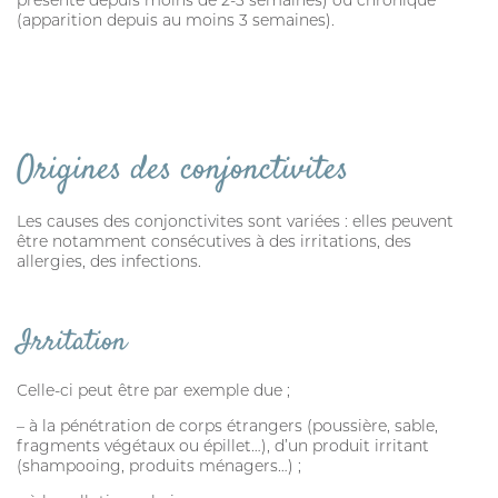
présente depuis moins de 2-3 semaines) ou chronique
(apparition depuis au moins 3 semaines).
PURGE
HYGIÈNE BUCCO-DENTAIRE
DIGESTION
SOIN DE LA PEAU
Origines des conjonctivites
ALLAITEMENT
Les causes des conjonctivites sont variées : elles peuvent
être notamment consécutives à des irritations, des
HYGIÈNE DU PELAGE
allergies, des infections.
STRESS ET COMPORTEMENT
SOIN BUCCO-DENTAIRE
Irritation
DIGESTION
Celle-ci peut être par exemple due ;
CHIEN
– à la pénétration de corps étrangers (poussière, sable,
fragments végétaux ou épillet…), d’un produit irritant
ANTIPARASITAIRE EXTERNE
(shampooing, produits ménagers…) ;