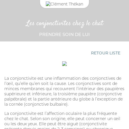
Les conjonctivites chez le chat
CONNEXION
CHAT
PRENDRE SOIN DE LUI
Adresse email
ANTIPARASITAIRE EXTERNE
CROCHET TIRE-TIQUE
RETOUR LISTE
Mot de passe
Mot passe oublié?
La conjonctivite est une inflammation des conjonctives de
l’œil, qu’elle qu’en soit la cause. Les conjonctives sont de
VERMIFUGE
minces membranes qui recouvrent l’intérieur des paupières
SE CONNECTER
supérieure et inférieure, la troisième paupière (conjonctive
palpébrale) et la partie antérieure du globe à l’exception de
HYGIÈNE DES YEUX ET OREILLES
la cornée (conjonctive bulbaire).
SOLUTION ALTERNATIVE
La conjonctivite est l’affection oculaire la plus fréquente
chez le chat. Selon son origine, elle peut concerner un œil
ou les deux yeux. Elle peut être aiguë (conjonctivite
ANTIPARASITAIRE EXTERNE