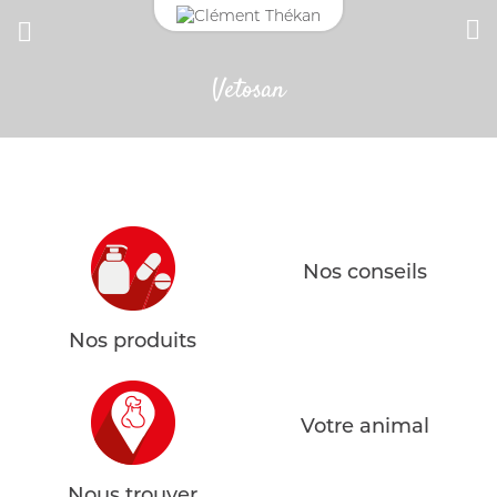
Vetosan
CONNEXION
CHAT
Adresse email
ANTIPARASITAIRE EXTERNE
CROCHET TIRE-TIQUE
Mot de passe
Nos conseils
Mot passe oublié?
VERMIFUGE
Nos produits
SE CONNECTER
HYGIÈNE DES YEUX ET OREILLES
Votre animal
SOLUTION ALTERNATIVE
ANTIPARASITAIRE EXTERNE
Nous trouver