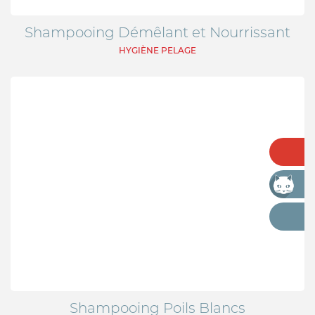
CROCHET TIRE-TIQUE
Shampooing Démêlant et Nourrissant
HYGIÈNE PELAGE
VERMIFUGE
ARTICULATION
HYGIÈNE DES YEUX ET OREILLES
SOLUTION ALTERNATIVE
ANTIPARASITAIRE EXTERNE
PURGE
DIGESTION
ARTICULATION
Shampooing Poils Blancs