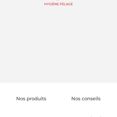
SOIN DE LA PEAU
HYGIÈNE PELAGE
HYGIÈNE DU PELAGE
ALLAITEMENT
SOIN BUCCO-DENTAIRE
DIGESTION
STRESS ET COMPORTEMENT
HABITAT
SOLUTION ALTERNATIVE
SOLUTION ALTERNATIVE
ANTIPARASITAIRE EXTERNE
Nos produits
Nos conseils
PURGE
DIGESTION