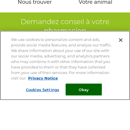
Nous trouver
Votre animal
HYGIÈNE BUCCO-DENTAIRE
ARTICULATION
Demandez conseil à votre
pharmacien
MARQUES
We use cookies to personalize content and ads,
Votre vétérinaire est le spécialiste de votre animal – Ce site
provide social media features, and analyze our traffic.
ne remplace pas une consultation vétérinaire
FIPROKIL DUO
We share information about your use of our site with
our social media, advertising, and analytics partners
MILPRAZIKAN
who may combine it with other information that you
have provided to them or that they have collected
STRANTEL
© 2026 Clément Thékan
from your use of their services. For more information
visit our
Privacy Notice
Mentions Légales
VERMISCAN
Privacy Notice
Cookies Settings
Okay
FIPROKIL
Cookie Statement
FIPROKIL SPRAY
Cookie List
Plan du site
VETOSAN
Perrigo
PARKAN