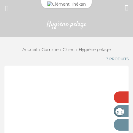
Hygiène pelage
CONNEXION
CHAT
Adresse email
ANTIPARASITAIRE EXTERNE
Accueil
»
Gamme
»
Chien
»
Hygiène pelage
CROCHET TIRE-TIQUE
3 PRODUITS
Mot de passe
Mot passe oublié?
VERMIFUGE
SE CONNECTER
HYGIÈNE DES YEUX ET OREILLES
SOLUTION ALTERNATIVE
ANTIPARASITAIRE EXTERNE