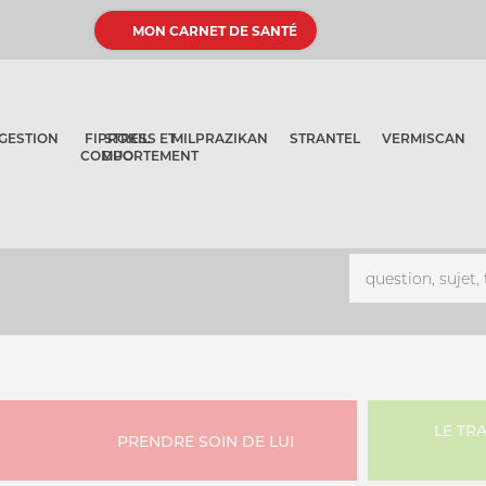
MON CARNET DE SANTÉ
GESTION
FIPROKIL
STRESS ET
MILPRAZIKAN
STRANTEL
VERMISCAN
COMPORTEMENT
DUO
LE TR
PRENDRE SOIN DE LUI