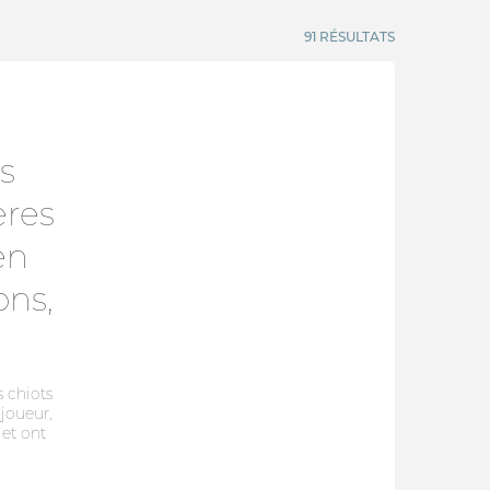
91 RÉSULTATS
s
res
en
ons,
s chiots
 joueur,
 et ont