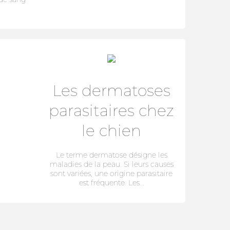
Les dermatoses
parasitaires chez
le chien
Le terme dermatose désigne les
maladies de la peau. Si leurs causes
sont variées, une origine parasitaire
est fréquente. Les...