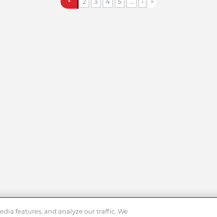
»
2
3
4
5
...
›
dia features, and analyze our traffic. We