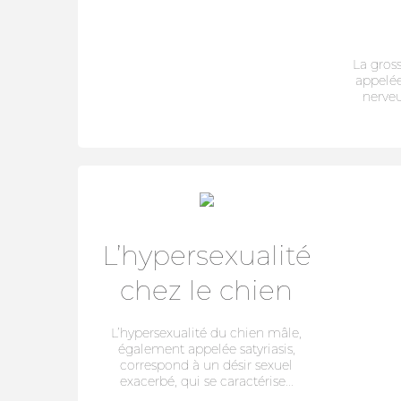
La gros
appelée
nerveu
L’hypersexualité
chez le chien
L’hypersexualité du chien mâle,
également appelée satyriasis,
correspond à un désir sexuel
exacerbé, qui se caractérise...