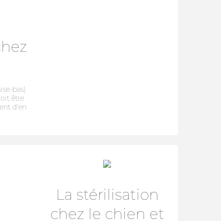
chez
ise-bas)
oit être
ent d’en
La stérilisation
chez le chien et