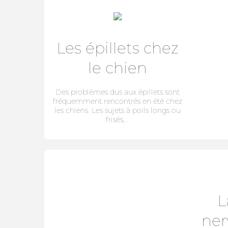
Les épillets chez
le chien
Des problèmes dus aux épillets sont
fréquemment rencontrés en été chez
les chiens. Les sujets à poils longs ou
frisés,...
L
ner