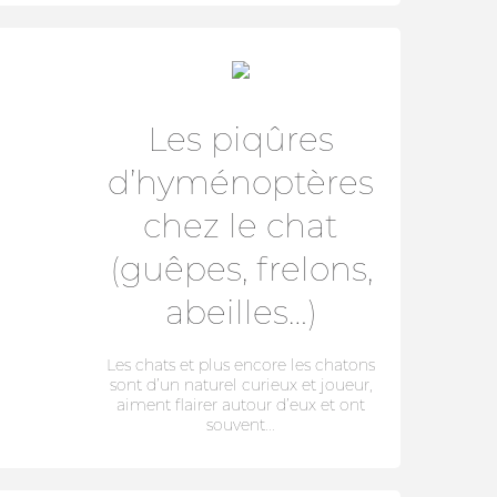
Les piqûres
d’hyménoptères
chez le chat
(guêpes, frelons,
abeilles…)
Les chats et plus encore les chatons
sont d’un naturel curieux et joueur,
aiment flairer autour d’eux et ont
souvent...