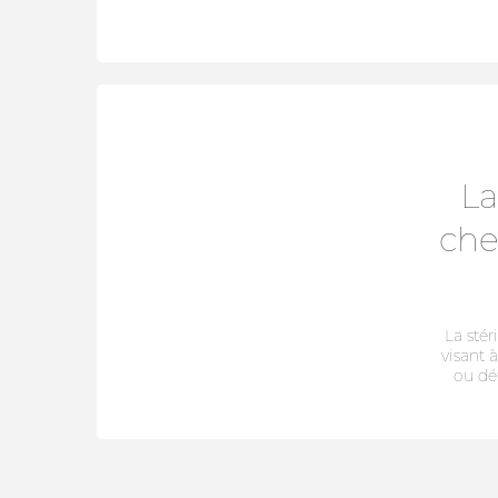
La
che
La stér
visant
ou dé