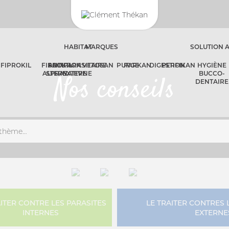
HABITAT
MARQUES
SOLUTION 
FIPROKIL
FIPROKIL
SOLUTION
ANTIPARASITAIRE
VETOSAN
PURGE
PARKAN
DIGESTION
PERFIKAN
HYGIÈNE
ALTERNATIVE
SPRAY
EXTERNE
BUCCO-
Nos conseils
DENTAIRE
AITER CONTRE LES PARASITES
LE TRAITER CONTRES 
INTERNES
EXTERNE