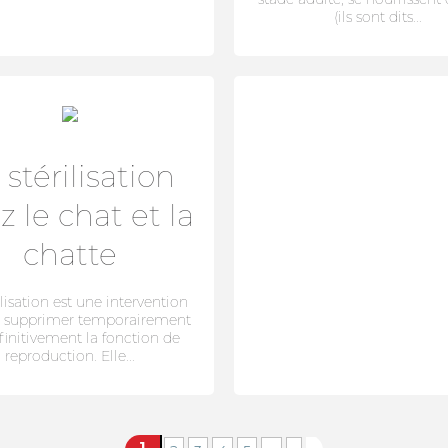
(ils sont dits...
 stérilisation
z le chat et la
chatte
ilisation est une intervention
 à supprimer temporairement
finitivement la fonction de
reproduction. Elle...
1