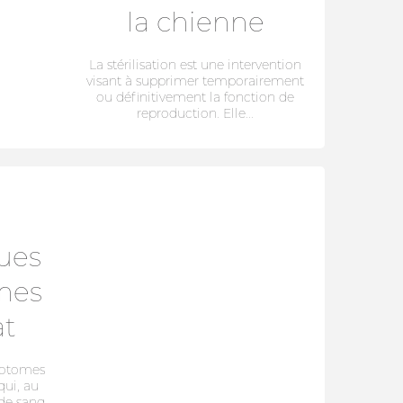
la chienne
La stérilisation est une intervention
visant à supprimer temporairement
ou définitivement la fonction de
reproduction. Elle...
ues
mes
at
botomes
qui, au
 de sang