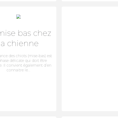
mise bas chez
la chienne
ance des chiots (mise-bas) est
hase délicate qui doit être
e. Il convient également d’en
connaitre le...
CONNEXION