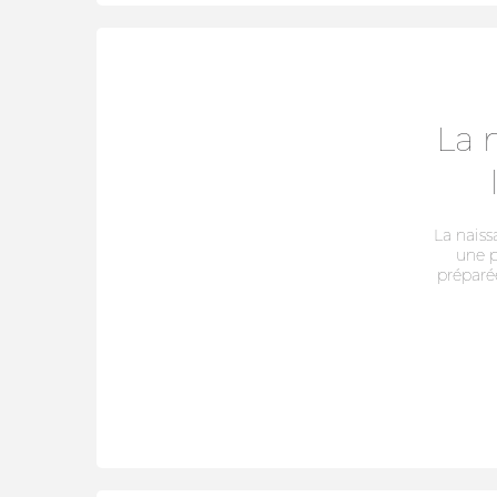
La 
La naiss
une p
préparé