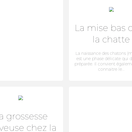
La mise bas 
la chatte
La naissance des chatons (m
est une phase délicate qui d
Adresse email
préparée. Il convient égalem
connaitre le...
Mot de passe
Mot passe oublié?
a grossesse
veuse chez la