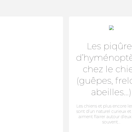
Les piqûre
d’hyménoptè
chez le chi
(guêpes, frel
abeilles…)
Les chiens et plus encore le
sont d’un naturel curieux et
aiment flairer autour d’eux
souvent...