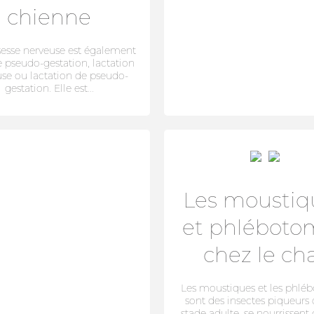
chienne
sesse nerveuse est également
 pseudo-gestation, lactation
se ou lactation de pseudo-
gestation. Elle est...
SE CONNECTER
Les moustiq
et phléboto
chez le ch
Les moustiques et les phlé
sont des insectes piqueurs 
stade adulte, se nourrissent