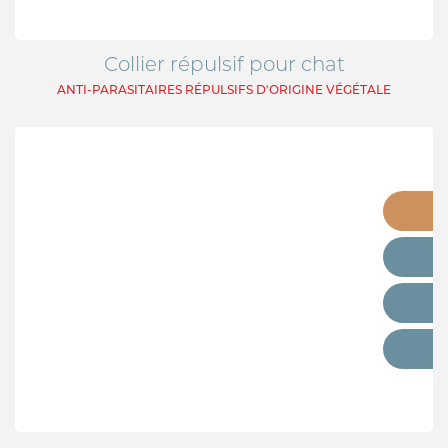
CROCHET TIRE-TIQUE
Collier répulsif pour chat
ANTI-PARASITAIRES RÉPULSIFS D'ORIGINE VÉGÉTALE
VERMIFUGE
ARTICULATION
HYGIÈNE DES YEUX ET OREILLES
SOLUTION ALTERNATIVE
ANTIPARASITAIRE EXTERNE
PURGE
DIGESTION
ARTICULATION