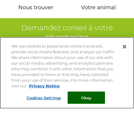
Nous trouver
Votre animal
HYGIÈNE BUCCO-DENTAIRE
ARTICULATION
Demandez conseil à votre
pharmacien
MARQUES
We use cookies to personalize content and ads,
Votre vétérinaire est le spécialiste de votre animal – Ce site
FIPROKIL DUO
provide social media features, and analyze our traffic.
ne remplace pas une consultation vétérinaire
We share information about your use of our site with
MILPRAZIKAN
our social media, advertising, and analytics partners
who may combine it with other information that you
STRANTEL
have provided to them or that they have collected
© 2026 Clément Thékan
from your use of their services. For more information
VERMISCAN
visit our
Privacy Notice
Mentions Légales
FIPROKIL
Privacy Notice
Cookies Settings
Okay
Cookie Statement
FIPROKIL SPRAY
Cookie List
VETOSAN
Plan du site
PARKAN
Perrigo