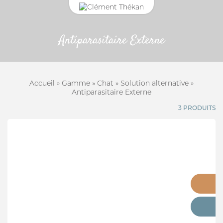
Antiparasitaire Externe
CONNEXION
CHAT
Adresse email
ANTIPARASITAIRE EXTERNE
Accueil
»
Gamme
»
Chat
»
Solution alternative
»
CROCHET TIRE-TIQUE
Antiparasitaire Externe
Mot de passe
3 PRODUITS
Mot passe oublié?
VERMIFUGE
SE CONNECTER
HYGIÈNE DES YEUX ET OREILLES
SOLUTION ALTERNATIVE
ANTIPARASITAIRE EXTERNE