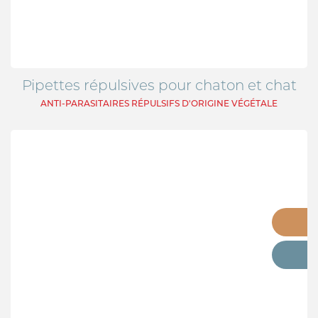
PURGE
HYGIÈNE BUCCO-DENTAIRE
DIGESTION
Pipettes répulsives pour chaton et chat
SOIN DE LA PEAU
ANTI-PARASITAIRES RÉPULSIFS D'ORIGINE VÉGÉTALE
ALLAITEMENT
HYGIÈNE DU PELAGE
STRESS ET COMPORTEMENT
SOIN BUCCO-DENTAIRE
DIGESTION
CHIEN
ANTIPARASITAIRE EXTERNE