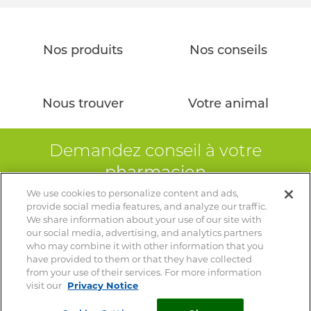
Nos produits
Nos conseils
Nous trouver
Votre animal
Demandez conseil à votre
pharmacien
We use cookies to personalize content and ads,
Votre vétérinaire est le spécialiste de votre animal – Ce site
provide social media features, and analyze our traffic.
ne remplace pas une consultation vétérinaire
We share information about your use of our site with
our social media, advertising, and analytics partners
who may combine it with other information that you
have provided to them or that they have collected
from your use of their services. For more information
visit our
Privacy Notice
© 2026 Clément Thékan
Mentions Légales