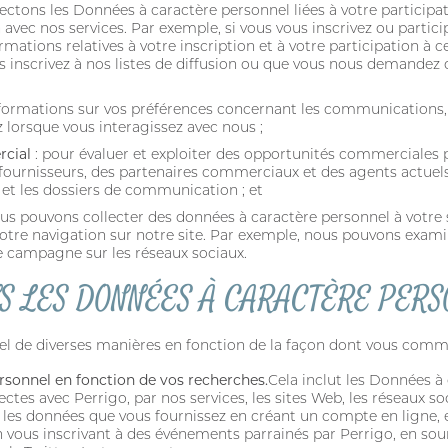
lectons les Données à caractère personnel liées à votre particip
vec nos services. Par exemple, si vous vous inscrivez ou parti
rmations relatives à votre inscription et à votre participation 
s inscrivez à nos listes de diffusion ou que vous nous demandez
CONNEXION
nformations sur vos préférences concernant les communications, v
lorsque vous interagissez avec nous ;
rcial
: pour évaluer et exploiter des opportunités commerciales p
ournisseurs, des partenaires commerciaux et des agents actuels,
 et les dossiers de communication ; et
us pouvons collecter des données à caractère personnel à votre 
votre navigation sur notre site. Par exemple, nous pouvons exam
e campagne sur les réseaux sociaux.
S LES DONNÉES À CARACTÈRE PER
nel de diverses manières en fonction de la façon dont vous comm
rsonnel en fonction de vos recherches.
Cela inclut les Données à
Adresse email
avec Perrigo, par nos services, les sites Web, les réseaux socia
s les données que vous fournissez en créant un compte en ligne
 en vous inscrivant à des événements parrainés par Perrigo, en s