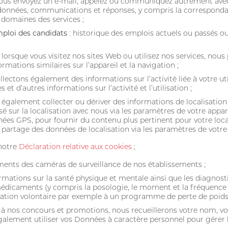
vous envoyez un e-mail, appelez ou communiquez autrement avec
nnées, communications et réponses, y compris la correspondanc
 domaines des services ;
emploi des candidats
: historique des emplois actuels ou passés o
:
lorsque vous visitez nos sites Web ou utilisez nos services, nous 
mations similaires sur l’appareil et la navigation ;
lectons également des informations sur l’activité liée à votre util
s et d’autres informations sur l’activité et l’utilisation ;
également collecter ou dériver des informations de localisation
basé sur la localisation avec nous via les paramètres de votre app
onnées GPS, pour fournir du contenu plus pertinent pour votre loc
 partage des données de localisation via les paramètres de votre 
 notre
Déclaration relative aux cookies
;
ments des caméras de surveillance de nos établissements ;
formations sur la santé physique et mentale ainsi que les diagnosti
édicaments (y compris la posologie, le moment et la fréquence de
ipation volontaire par exemple à un programme de perte de poids
z à nos concours et promotions, nous recueillerons votre nom, vot
alement utiliser vos Données à caractère personnel pour gérer le