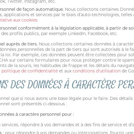
k, Twitter, Instagram, etc.
Mot de passe
ersonnel de façon automatique.
Nous collectons certaines Donné
 applications et services par le biais d’auto-technologies, telles
elative aux cookies
.
Mot passe oublié?
rsonnel conformément à la législation applicable, à partir de so
des profils publics, par exemple LinkedIn, Facebook, etc.
el auprès de tiers.
Nous collectons certaines données à caractère
nées personnelles de la part de tiers qui sont autorisés à le f
 la loi. Par exemple, ces données peuvent être collectées pour s
CHA sur certains formulaires pour nous protéger contre le spam
nts de la souris, les habitudes de frappe et les détails du navig
a
politique de confidentialité
et aux
conditions d'utilisation
de Go
NS DES DONNÉES À CARACTÈRE PE
nnel que si nous avons une base légale pour le faire. Des détai
nnel sont présentés ci-dessous :
SE CONNECTER
onnées à caractère personnel pour :
s services, répondre à vos demandes et à des fins de service et d’a
 :
pour répondre à vos demandes ou interrogations, fournir une a