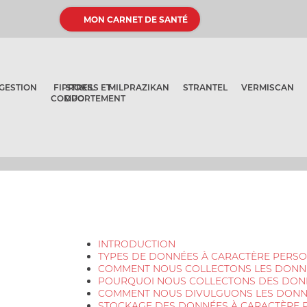
MON CARNET DE SANTÉ
GESTION
FIPROKIL
STRESS ET
MILPRAZIKAN
STRANTEL
VERMISCAN
COMPORTEMENT
DUO
INTRODUCTION
TYPES DE DONNÉES À CARACTÈRE PERS
COMMENT NOUS COLLECTONS LES DONN
POURQUOI NOUS COLLECTONS DES DON
COMMENT NOUS DIVULGUONS LES DONN
STOCKAGE DES DONNÉES À CARACTÈRE 