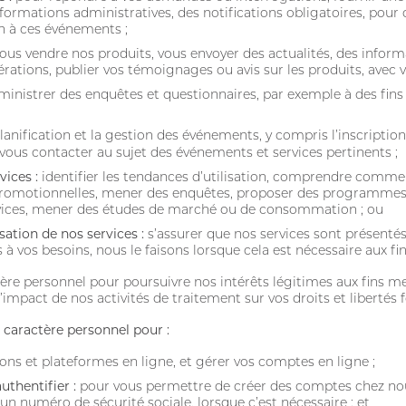
nformations administratives, des notifications obligatoires, pou
on à ces événements ;
ous vendre nos produits, vous envoyer des actualités, des infor
érations, publier vos témoignages ou avis sur les produits, avec
inistrer des enquêtes et questionnaires, par exemple à des fins
lanification et la gestion des événements, y compris l’inscription,
 vous contacter au sujet des événements et services pertinents ;
vices :
identifier les tendances d’utilisation, comprendre commen
romotionnelles, mener des enquêtes, proposer des programmes spé
vices, mener des études de marché ou de consommation ; ou
isation de nos services :
s’assurer que nos services sont présenté
à vos besoins, nous le faisons lorsque cela est nécessaire aux fin
tère personnel pour poursuivre nos intérêts légitimes aux fins m
’impact de nos activités de traitement sur vos droits et liberté
caractère personnel pour :
ions et plateformes en ligne, et gérer vos comptes en ligne ;
uthentifier :
pour vous permettre de créer des comptes chez nous
 un numéro de sécurité sociale, lorsque c’est nécessaire ; et