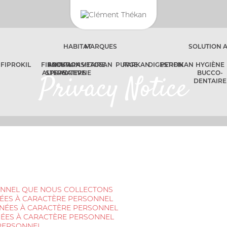
HABITAT
MARQUES
SOLUTION 
FIPROKIL
FIPROKIL
SOLUTION
ANTIPARASITAIRE
VETOSAN
PURGE
PARKAN
DIGESTION
PERFIKAN
HYGIÈNE
ALTERNATIVE
SPRAY
EXTERNE
BUCCO-
Privacy Notice
DENTAIRE
ONNEL QUE NOUS COLLECTONS
ÉES À CARACTÈRE PERSONNEL
NÉES À CARACTÈRE PERSONNEL
ÉES À CARACTÈRE PERSONNEL
PERSONNEL