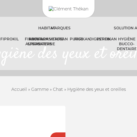
HABITAT
MARQUES
SOLUTION 
FIPROKIL
FIPROKIL
SOLUTION
ANTIPARASITAIRE
VETOSAN
PURGE
PARKAN
DIGESTION
PERFIKAN
HYGIÈNE
ALTERNATIVE
SPRAY
EXTERNE
BUCCO-
giène des yeux et oreil
DENTAIRE
CONNEXION
Accueil
»
Gamme
»
Chat
»
Hygiène des yeux et oreilles