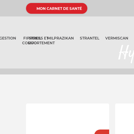
MON CARNET DE SANTÉ
GESTION
FIPROKIL
STRESS ET
MILPRAZIKAN
STRANTEL
VERMISCAN
COMPORTEMENT
DUO
Hy