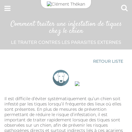
Comment traiter une infestation de tiques
CONNEXION
chez le chien
Adresse email
LE TRAITER CONTRES LES PARASITES EXTERNES
MON CARNET DE SANTÉ
ESPACE PHARMACIEN
Mot de passe
RETOUR LISTE
Mot passe oublié?
SE CONNECTER
Il est difficile d’éviter systématiquement qu’un chien soit
infesté par les tiques lorsqu’il fréquente des lieux où elles
sont présentes. En plus de mesures de prévention
permettant de réduire le risque d’infestation, il est
important de traiter rapidement lorsque des tiques sont
observées sur un chien, afin de prévenir les risques
pathogènes directs et surtout indirects liés à ces acariens