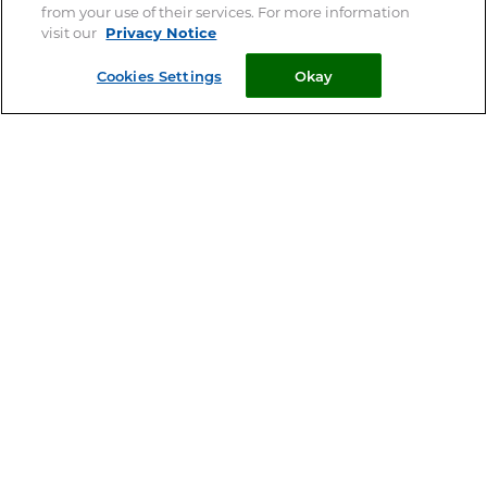
from your use of their services. For more information
visit our
Privacy Notice
Cookies Settings
Okay
Les parasites internes chez le chien
Les parasites internes les plus fréquents chez le chien
sont des vers de 2 types – des vers ronds (ou nématodes)
et des...
VOIR TOUS
NOS ARTICLES