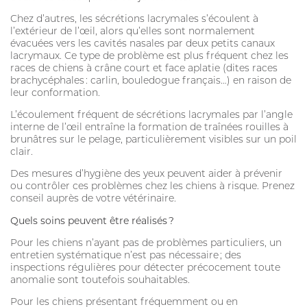
PERFIKAN
Chez d’autres, les sécrétions lacrymales s’écoulent à
l’extérieur de l’œil, alors qu’elles sont normalement
évacuées vers les cavités nasales par deux petits canaux
CONSEILS
lacrymaux. Ce type de problème est plus fréquent chez les
races de chiens à crâne court et face aplatie (dites races
QUI SOMMES-NOUS
brachycéphales : carlin, bouledogue français…) en raison de
leur conformation.
NOUS TROUVER
L’écoulement fréquent de sécrétions lacrymales par l’angle
interne de l’œil entraîne la formation de traînées rouilles à
MON CARNET DE SANTÉ
ESPACE PHARMACIEN
brunâtres sur le pelage, particulièrement visibles sur un poil
clair.
Des mesures d’hygiène des yeux peuvent aider à prévenir
ou contrôler ces problèmes chez les chiens à risque. Prenez
conseil auprès de votre vétérinaire.
Quels soins peuvent être réalisés ?
Pour les chiens n’ayant pas de problèmes particuliers, un
entretien systématique n’est pas nécessaire ; des
inspections régulières pour détecter précocement toute
anomalie sont toutefois souhaitables.
Pour les chiens présentant fréquemment ou en