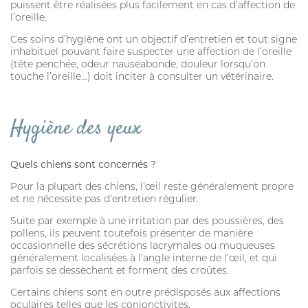
puissent être réalisées plus facilement en cas d’affection de
l’oreille.
HYGIÈNE BUCCO-DENTAIRE
Ces soins d’hygiène ont un objectif d’entretien et tout signe
ARTICULATION
inhabituel pouvant faire suspecter une affection de l’oreille
(tête penchée, odeur nauséabonde, douleur lorsqu’on
touche l’oreille…) doit inciter à consulter un vétérinaire.
MARQUES
FIPROKIL DUO
Hygiène des yeux
MILPRAZIKAN
Quels chiens sont concernés ?
STRANTEL
Pour la plupart des chiens, l’œil reste généralement propre
VERMISCAN
et ne nécessite pas d’entretien régulier.
FIPROKIL
Suite par exemple à une irritation par des poussières, des
pollens, ils peuvent toutefois présenter de manière
FIPROKIL SPRAY
occasionnelle des sécrétions lacrymales ou muqueuses
généralement localisées à l’angle interne de l’œil, et qui
parfois se dessèchent et forment des croûtes.
VETOSAN
Certains chiens sont en outre prédisposés aux affections
PARKAN
oculaires telles que les conjonctivites.