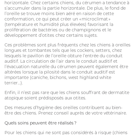
horizontale. Chez certains chiens, du cérumen a tendance à
PURGE
s’accumuler dans la partie horizontale. De plus, le fond de
l’oreille se trouve moins bien aéré en raison de cette
HYGIÈNE BUCCO-DENTAIRE
conformation, ce qui peut créer un « microclimat »
(température et humidité plus élevées) favorisant la
prolifération de bactéries ou de champignons et le
DIGESTION
développement d’otites chez certains sujets.
SOIN DE LA PEAU
Ces problèmes sont plus fréquents chez les chiens à oreilles
longues et tombantes tels que les cockers, setters, chez
ALLAITEMENT
lesquels le pavillon de l’oreille obture l’entrée du conduit
auditif. La circulation de l’air dans le conduit auditif et
HYGIÈNE DU PELAGE
l’évacuation naturelle du cérumen peuvent également être
altérées lorsque la pilosité dans le conduit auditif est
STRESS ET COMPORTEMENT
importante (caniche, bichons, west highland white
terrier…).
SOIN BUCCO-DENTAIRE
Enfin, il n’est pas rare que les chiens souffrant de dermatite
atopique soient prédisposés aux otites.
DIGESTION
Des mesures d’hygiène des oreilles contribuent au bien-
CHIEN
être des chiens. Prenez conseil auprès de votre vétérinaire.
Quels soins peuvent être réalisés ?
ANTIPARASITAIRE EXTERNE
Pour les chiens qui ne sont pas considérés à risque (chiens