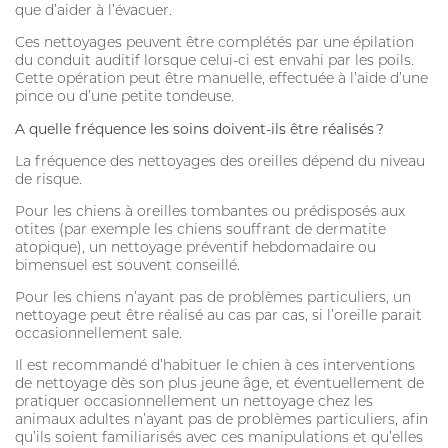
SOIN DE LA PEAU
que d’aider à l’évacuer.
Ces nettoyages peuvent être complétés par une épilation
HYGIÈNE DU PELAGE
du conduit auditif lorsque celui-ci est envahi par les poils.
Cette opération peut être manuelle, effectuée à l’aide d’une
ALLAITEMENT
pince ou d’une petite tondeuse.
SOIN BUCCO-DENTAIRE
A quelle fréquence les soins doivent-ils être réalisés ?
La fréquence des nettoyages des oreilles dépend du niveau
DIGESTION
de risque.
STRESS ET COMPORTEMENT
Pour les chiens à oreilles tombantes ou prédisposés aux
otites (par exemple les chiens souffrant de dermatite
HABITAT
atopique), un nettoyage préventif hebdomadaire ou
bimensuel est souvent conseillé.
SOLUTION ALTERNATIVE
Pour les chiens n’ayant pas de problèmes particuliers, un
nettoyage peut être réalisé au cas par cas, si l’oreille parait
SOLUTION ALTERNATIVE
occasionnellement sale.
ANTIPARASITAIRE EXTERNE
Il est recommandé d’habituer le chien à ces interventions
de nettoyage dès son plus jeune âge, et éventuellement de
PURGE
pratiquer occasionnellement un nettoyage chez les
animaux adultes n’ayant pas de problèmes particuliers, afin
DIGESTION
qu’ils soient familiarisés avec ces manipulations et qu’elles