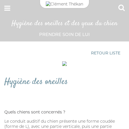
Hygiène des oreilles et des yeux du chien
CONNEXION
CHAT
PRENDRE SOIN DE LUI
Adresse email
ANTIPARASITAIRE EXTERNE
CROCHET TIRE-TIQUE
RETOUR LISTE
Mot de passe
Mot passe oublié?
Hygiène des oreilles
VERMIFUGE
SE CONNECTER
HYGIÈNE DES YEUX ET OREILLES
Quels chiens sont concernés ?
SOLUTION ALTERNATIVE
Le conduit auditif du chien présente une forme coudée
ANTIPARASITAIRE EXTERNE
(forme de L), avec une partie verticale, puis une partie