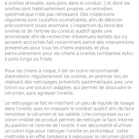
CROCHET TIRE-TIQUE
à oreilles dressées, sans poils dans le conduit…) et dont les
oreilles sont habituellement propres, un entretien
systématique n’est pas nécessaire. Des inspections
régulières sont toutefois souhaitables, afin de détecter
précocement toute anomalie. L’inspection du bord des
oreilles et de l’entrée du conduit auditif après une
promenade afin de rechercher d’éventuels épillets qui s’y
VERMIFUGE
seraient accrochés fait notamment partie des interventions
préventives pour tous les chiens exposés, et plus
particulièrement pour les chiens à oreilles tombantes et/ou
ARTICULATION
à poils longs ou frisés.
HYGIÈNE DES YEUX ET OREILLES
Pour les chiens à risque, il est en outre recommandé
d’entretenir régulièrement les oreilles, en premier lieu en
SOLUTION ALTERNATIVE
réalisant des nettoyages préventifs systématiques avec une
lotion ou une solution adaptée, qui permet de dissoudre le
ANTIPARASITAIRE EXTERNE
cérumen, sans agresser l’oreille.
Le nettoyage se fait en instillant un peu de liquide de lavage
PURGE
dans l’oreille, puis en massant le conduit auditif afin de faire
remonter le cérumen et les saletés. Une compresse ou un
DIGESTION
coton imbibé de produit permet de nettoyer la face interne
du pavillon et l’entrée de l’oreille. Il est déconseillé d’utiliser
ARTICULATION
un coton tige pour nettoyer l’oreille en profondeur : cette
méthode a en effet tendance à repousser le cérumen plutôt