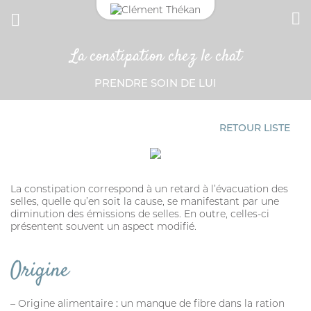
La constipation chez le chat
CONNEXION
CHAT
PRENDRE SOIN DE LUI
Adresse email
ANTIPARASITAIRE EXTERNE
CROCHET TIRE-TIQUE
RETOUR LISTE
Mot de passe
Mot passe oublié?
La constipation correspond à un retard à l’évacuation des
selles, quelle qu’en soit la cause, se manifestant par une
VERMIFUGE
diminution des émissions de selles. En outre, celles-ci
SE CONNECTER
présentent souvent un aspect modifié.
HYGIÈNE DES YEUX ET OREILLES
Origine
SOLUTION ALTERNATIVE
ANTIPARASITAIRE EXTERNE
:
– Origine alimentaire
un manque de fibre dans la ration