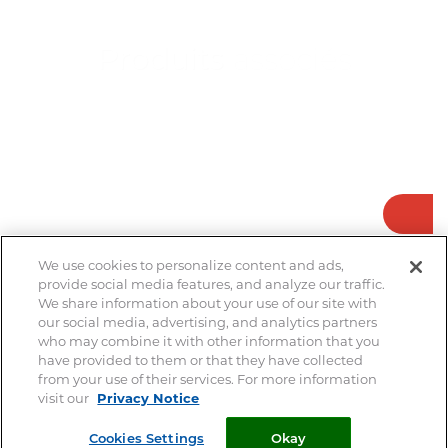
Produits
associés
We use cookies to personalize content and ads,
provide social media features, and analyze our traffic.
We share information about your use of our site with
our social media, advertising, and analytics partners
who may combine it with other information that you
have provided to them or that they have collected
from your use of their services. For more information
visit our
Privacy Notice
Laxidéal
Cookies Settings
Okay