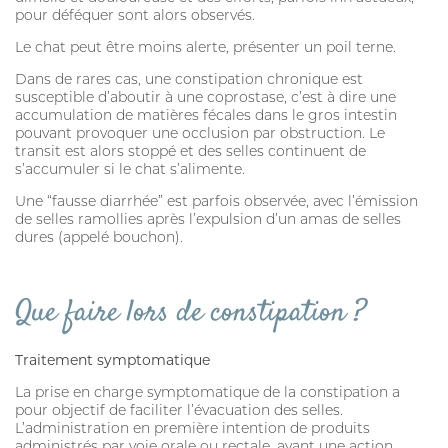
CROCHET TIRE-TIQUE
pour déféquer sont alors observés.
Le chat peut être moins alerte, présenter un poil terne.
Dans de rares cas, une constipation chronique est
susceptible d’aboutir à une coprostase, c’est à dire une
accumulation de matières fécales dans le gros intestin
VERMIFUGE
pouvant provoquer une occlusion par obstruction. Le
transit est alors stoppé et des selles continuent de
s’accumuler si le chat s’alimente.
ARTICULATION
Une “fausse diarrhée” est parfois observée, avec l’émission
de selles ramollies après l’expulsion d’un amas de selles
HYGIÈNE DES YEUX ET OREILLES
dures (appelé bouchon).
SOLUTION ALTERNATIVE
ANTIPARASITAIRE EXTERNE
Que faire lors de constipation ?
PURGE
Traitement symptomatique
DIGESTION
La prise en charge symptomatique de la constipation a
pour objectif de faciliter l’évacuation des selles.
ARTICULATION
L’administration en première intention de produits
administrés par voie orale ou rectale, ayant une action