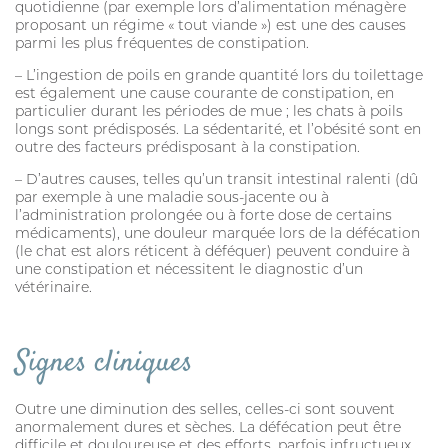
quotidienne (par exemple lors d’alimentation ménagère
PURGE
proposant un régime « tout viande ») est une des causes
parmi les plus fréquentes de constipation.
HYGIÈNE BUCCO-DENTAIRE
– L’ingestion de poils en grande quantité lors du toilettage
est également une cause courante de constipation, en
DIGESTION
particulier durant les périodes de mue ; les chats à poils
longs sont prédisposés. La sédentarité, et l’obésité sont en
SOIN DE LA PEAU
outre des facteurs prédisposant à la constipation.
ALLAITEMENT
– D’autres causes, telles qu’un transit intestinal ralenti (dû
par exemple à une maladie sous-jacente ou à
l’administration prolongée ou à forte dose de certains
HYGIÈNE DU PELAGE
médicaments), une douleur marquée lors de la défécation
(le chat est alors réticent à déféquer) peuvent conduire à
STRESS ET COMPORTEMENT
une constipation et nécessitent le diagnostic d’un
vétérinaire.
SOIN BUCCO-DENTAIRE
DIGESTION
Signes cliniques
CHIEN
Outre une diminution des selles, celles-ci sont souvent
ANTIPARASITAIRE EXTERNE
anormalement dures et sèches. La défécation peut être
difficile et douloureuse et des efforts, parfois infructueux,