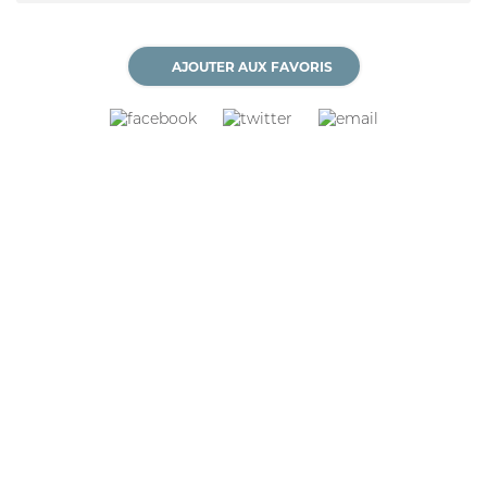
PERFIKAN
AJOUTER AUX FAVORIS
CONSEILS
QUI SOMMES-NOUS
NOUS TROUVER
MON CARNET DE SANTÉ
ESPACE PHARMACIEN