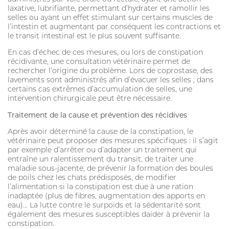
SOIN DE LA PEAU
laxative, lubrifiante, permettant d’hydrater et ramollir les
selles ou ayant un effet stimulant sur certains muscles de
HYGIÈNE DU PELAGE
l’intestin et augmentant par conséquent les contractions et
le transit intestinal est le plus souvent suffisante.
ALLAITEMENT
En cas d’échec de ces mesures, ou lors de constipation
récidivante, une consultation vétérinaire permet de
SOIN BUCCO-DENTAIRE
rechercher l’origine du problème. Lors de coprostase, des
lavements sont administrés afin d’évacuer les selles ; dans
DIGESTION
certains cas extrêmes d’accumulation de selles, une
intervention chirurgicale peut être nécessaire.
STRESS ET COMPORTEMENT
Traitement de la cause et prévention des récidives
HABITAT
Après avoir déterminé la cause de la constipation, le
vétérinaire peut proposer des mesures spécifiques : il s’agit
SOLUTION ALTERNATIVE
par exemple d’arrêter ou d’adapter un traitement qui
entraîne un ralentissement du transit, de traiter une
SOLUTION ALTERNATIVE
maladie sous-jacente, de prévenir la formation des boules
de poils chez les chats prédisposés, de modifier
ANTIPARASITAIRE EXTERNE
l’alimentation si la constipation est due à une ration
inadaptée (plus de fibres, augmentation des apports en
PURGE
eau)… La lutte contre le surpoids et la sédentarité sont
également des mesures susceptibles daider à prévenir la
DIGESTION
constipation.