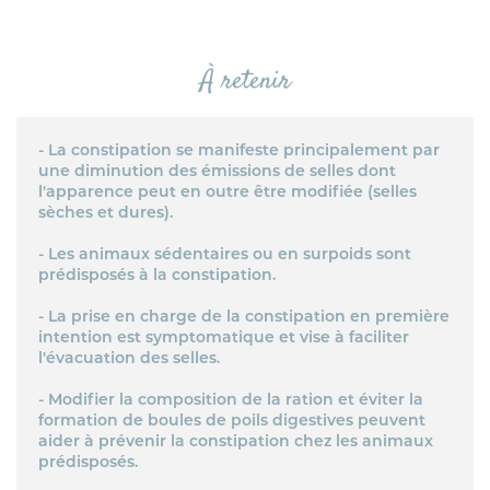
HYGIÈNE BUCCO-DENTAIRE
ARTICULATION
À retenir
MARQUES
- La constipation se manifeste principalement par
une diminution des émissions de selles dont
FIPROKIL DUO
l'apparence peut en outre être modifiée (selles
sèches et dures).
MILPRAZIKAN
- Les animaux sédentaires ou en surpoids sont
STRANTEL
prédisposés à la constipation.
VERMISCAN
- La prise en charge de la constipation en première
intention est symptomatique et vise à faciliter
FIPROKIL
l'évacuation des selles.
FIPROKIL SPRAY
- Modifier la composition de la ration et éviter la
formation de boules de poils digestives peuvent
VETOSAN
aider à prévenir la constipation chez les animaux
prédisposés.
PARKAN