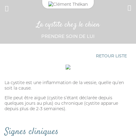
La cystite chez le chien
CONNEXION
PRENDRE SOIN DE LUI
Adresse email
MON CARNET DE SANTÉ
ESPACE PHARMACIEN
RETOUR LISTE
Mot de passe
Mot passe oublié?
La cystite est une inflammation de la vessie, quelle qu’en
soit la cause.
SE CONNECTER
Elle peut être aiguë (cystite s’étant déclarée depuis
quelques jours au plus) ou chronique (cystite apparue
depuis plus de 2-3 semaines).
Signes cliniques