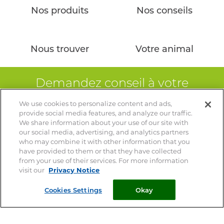
Nos produits
Nos conseils
Nous trouver
Votre animal
Demandez conseil à votre
pharmacien
We use cookies to personalize content and ads,
provide social media features, and analyze our traffic.
Votre vétérinaire est le spécialiste de votre animal – Ce site
We share information about your use of our site with
ne remplace pas une consultation vétérinaire
our social media, advertising, and analytics partners
who may combine it with other information that you
have provided to them or that they have collected
from your use of their services. For more information
visit our
Privacy Notice
© 2026 Clément Thékan
Cookies Settings
Okay
Mentions Légales
Privacy Notice