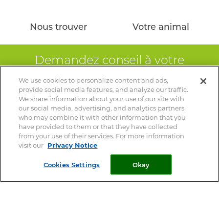
Nous trouver
Votre animal
Demandez conseil à votre
pharmacien
We use cookies to personalize content and ads,
provide social media features, and analyze our traffic.
Votre vétérinaire est le spécialiste de votre animal – Ce site
We share information about your use of our site with
ne remplace pas une consultation vétérinaire
our social media, advertising, and analytics partners
who may combine it with other information that you
have provided to them or that they have collected
from your use of their services. For more information
© 2026 Clément Thékan
visit our
Privacy Notice
Mentions Légales
Cookies Settings
Okay
Privacy Notice
Cookie Statement
Cookie List
Plan du site