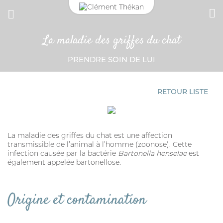
La maladie des griffes du chat
CONNEXION
CHAT
PRENDRE SOIN DE LUI
Adresse email
ANTIPARASITAIRE EXTERNE
CROCHET TIRE-TIQUE
RETOUR LISTE
Mot de passe
Mot passe oublié?
La maladie des griffes du chat est une affection
transmissible de l’animal à l’homme (zoonose). Cette
VERMIFUGE
infection causée par la bactérie
SE CONNECTER
Bartonella henselae
est
également appelée bartonellose.
HYGIÈNE DES YEUX ET OREILLES
Origine et contamination
SOLUTION ALTERNATIVE
ANTIPARASITAIRE EXTERNE