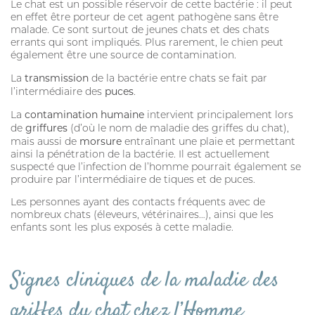
Le chat est un possible réservoir de cette bactérie : il peut
PURGE
en effet être porteur de cet agent pathogène sans être
malade. Ce sont surtout de jeunes chats et des chats
errants qui sont impliqués. Plus rarement, le chien peut
HYGIÈNE BUCCO-DENTAIRE
également être une source de contamination.
DIGESTION
transmission
La
de la bactérie entre chats se fait par
puces
l’intermédiaire des
.
SOIN DE LA PEAU
contamination humaine
La
intervient principalement lors
ALLAITEMENT
griffures
de
(d’où le nom de maladie des griffes du chat),
morsure
mais aussi de
entraînant une plaie et permettant
HYGIÈNE DU PELAGE
ainsi la pénétration de la bactérie. Il est actuellement
suspecté que l’infection de l’homme pourrait également se
produire par l’intermédiaire de tiques et de puces.
STRESS ET COMPORTEMENT
Les personnes ayant des contacts fréquents avec de
SOIN BUCCO-DENTAIRE
nombreux chats (éleveurs, vétérinaires…), ainsi que les
enfants sont les plus exposés à cette maladie.
DIGESTION
CHIEN
Signes cliniques de la maladie des
ANTIPARASITAIRE EXTERNE
griffes du chat chez l’Homme