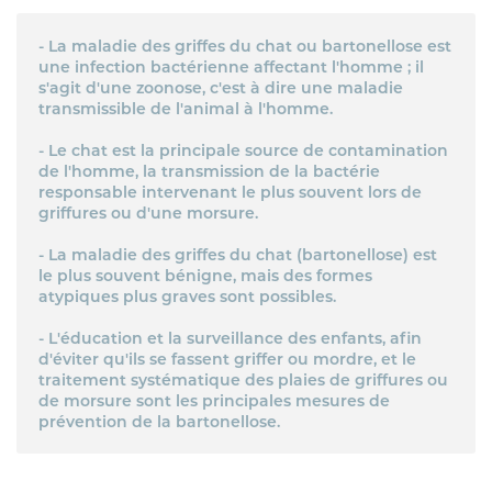
PERFIKAN
- La maladie des griffes du chat ou bartonellose est
une infection bactérienne affectant l'homme ; il
CONSEILS
s'agit d'une zoonose, c'est à dire une maladie
transmissible de l'animal à l'homme.
QUI SOMMES-NOUS
- Le chat est la principale source de contamination
NOUS TROUVER
de l'homme, la transmission de la bactérie
responsable intervenant le plus souvent lors de
griffures ou d'une morsure.
MON CARNET DE SANTÉ
ESPACE PHARMACIEN
- La maladie des griffes du chat (bartonellose) est
le plus souvent bénigne, mais des formes
atypiques plus graves sont possibles.
- L'éducation et la surveillance des enfants, afin
d'éviter qu'ils se fassent griffer ou mordre, et le
traitement systématique des plaies de griffures ou
de morsure sont les principales mesures de
prévention de la bartonellose.