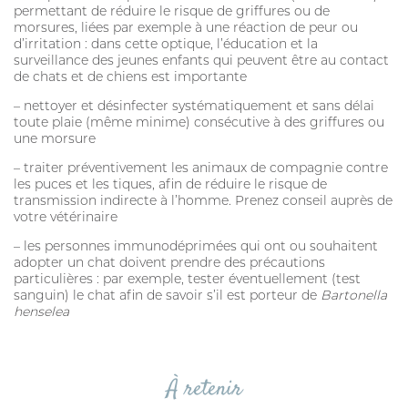
permettant de réduire le risque de griffures ou de
HYGIÈNE BUCCO-DENTAIRE
morsures, liées par exemple à une réaction de peur ou
d’irritation : dans cette optique, l’éducation et la
ARTICULATION
surveillance des jeunes enfants qui peuvent être au contact
de chats et de chiens est importante
– nettoyer et désinfecter systématiquement et sans délai
MARQUES
toute plaie (même minime) consécutive à des griffures ou
une morsure
FIPROKIL DUO
– traiter préventivement les animaux de compagnie contre
MILPRAZIKAN
les puces et les tiques, afin de réduire le risque de
transmission indirecte à l’homme. Prenez conseil auprès de
votre vétérinaire
STRANTEL
– les personnes immunodéprimées qui ont ou souhaitent
VERMISCAN
adopter un chat doivent prendre des précautions
particulières : par exemple, tester éventuellement (test
FIPROKIL
sanguin) le chat afin de savoir s’il est porteur de
Bartonella
henselea
FIPROKIL SPRAY
VETOSAN
À retenir
PARKAN