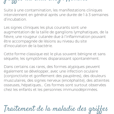
CROCHET TIRE-TIQUE
Suite à une contamination, les manifestations cliniques
interviennent en général après une durée de 1 à 3 semaines
d’incubation.
Les signes cliniques les plus courants sont une
VERMIFUGE
augmentation de la taille de ganglions lymphatiques, de la
fièvre, une rougeur cutanée due à l’inflammation pouvant
être accompagnée de lésions au niveau du site
d’inoculation de la bactérie.
ARTICULATION
Cette forme classique est le plus souvent bénigne et sans
HYGIÈNE DES YEUX ET OREILLES
séquelle, les symptômes disparaissant spontanément.
SOLUTION ALTERNATIVE
Dans certains cas rares, des formes atypiques peuvent
également se développer, avec une infection oculaire
(conjonctivite et gonflement des paupières), des douleurs
ANTIPARASITAIRE EXTERNE
musculaires, des signes nerveux (encéphalite), des atteintes
osseuses, hépatiques… Ces formes sont surtout observées
PURGE
chez les enfants et les personnes immunodéprimées.
DIGESTION
ARTICULATION
Traitement de la maladie des griffes