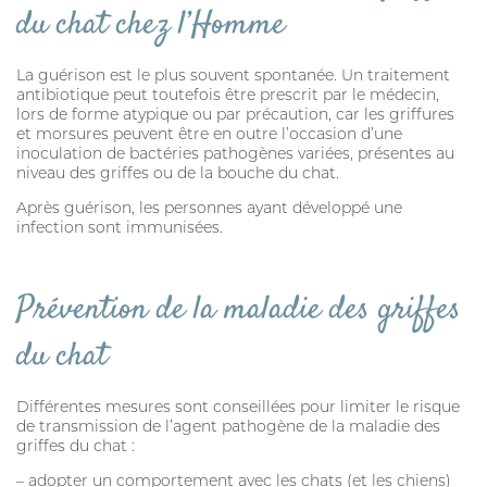
SOIN DE LA PEAU
du chat chez l’Homme
HYGIÈNE DU PELAGE
La guérison est le plus souvent spontanée. Un traitement
ALLAITEMENT
antibiotique peut toutefois être prescrit par le médecin,
lors de forme atypique ou par précaution, car les griffures
et morsures peuvent être en outre l’occasion d’une
SOIN BUCCO-DENTAIRE
inoculation de bactéries pathogènes variées, présentes au
niveau des griffes ou de la bouche du chat.
DIGESTION
Après guérison, les personnes ayant développé une
STRESS ET COMPORTEMENT
infection sont immunisées.
HABITAT
Prévention de la maladie des griffes
SOLUTION ALTERNATIVE
du chat
SOLUTION ALTERNATIVE
ANTIPARASITAIRE EXTERNE
Différentes mesures sont conseillées pour limiter le risque
de transmission de l’agent pathogène de la maladie des
PURGE
griffes du chat :
DIGESTION
– adopter un comportement avec les chats (et les chiens)