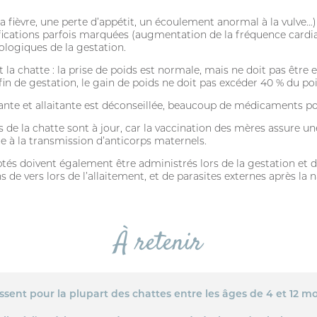
 la fièvre, une perte d’appétit, un écoulement anormal à la vulve…
difications parfois marquées (augmentation de la fréquence card
logiques de la gestation.
 la chatte : la prise de poids est normale, mais ne doit pas être e
n fin de gestation, le gain de poids ne doit pas excéder 40 % du p
ante et allaitante est déconseillée, beaucoup de médicaments po
ins de la chatte sont à jour, car la vaccination des mères assure 
e à la transmission d’anticorps maternels.
tés doivent également être administrés lors de la gestation et de
de vers lors de l’allaitement, et de parasites externes après la n
À retenir
sent pour la plupart des chattes entre les âges de 4 et 12 mo