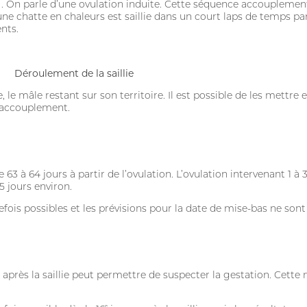
t). On parle d’une ovulation induite. Cette séquence accoupleme
une chatte en chaleurs est saillie dans un court laps de temps par
nts.
CONNEXION
Déroulement de la saillie
e, le mâle restant sur son territoire. Il est possible de les mettr
l’accouplement.
 à 64 jours à partir de l’ovulation. L’ovulation intervenant 1 à 3 
65 jours environ.
ois possibles et les prévisions pour la date de mise-bas ne sont 
Adresse email
 après la saillie peut permettre de suspecter la gestation. Cette 
Mot de passe
e