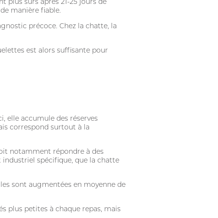
ont plus sûrs après 21-25 jours de
de manière fiable.
gnostic précoce. Chez la chatte, la
elettes est alors suffisante pour
ci, elle accumule des réserves
ais correspond surtout à la
e doit notamment répondre à des
industriel spécifique, que la chatte
 elles sont augmentées en moyenne de
tés plus petites à chaque repas, mais