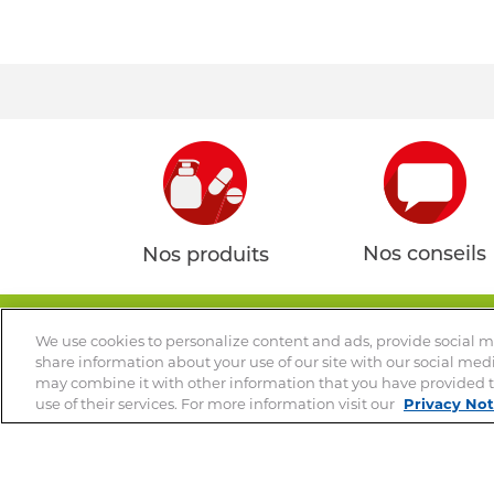
Nos conseils
Nos produits
We use cookies to personalize content and ads, provide social me
share information about your use of our site with our social med
Votre vétérinaire es
may combine it with other information that you have provided t
use of their services. For more information visit our
Privacy Not
© 2026 Clément Thé