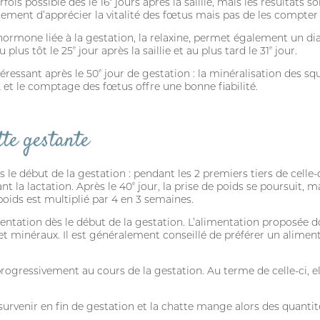
fois possible dès le 16
jours après la saillie, mais les résultats s
ement d’apprécier la vitalité des fœtus mais pas de les compter 
Mot passe oublié?
hormone liée à la gestation, la relaxine, permet également un dia
u plus tôt le 25
e
jour après la saillie et au plus tard le 31
e
jour.
téressant après le 50
e
jour de gestation : la minéralisation des squ
 X et le comptage des fœtus offre une bonne fiabilité.
tte gestante
le début de la gestation : pendant les 2 premiers tiers de celle-
nt la lactation. Après le 40
e
jour, la prise de poids se poursuit, m
poids est multiplié par 4 en 3 semaines.
imentation dès le début de la gestation. L’alimentation proposé
t minéraux. Il est généralement conseillé de préférer un aliment 
SE CONNECTER
rogressivement au cours de la gestation. Au terme de celle-ci,
 survenir en fin de gestation et la chatte mange alors des quanti