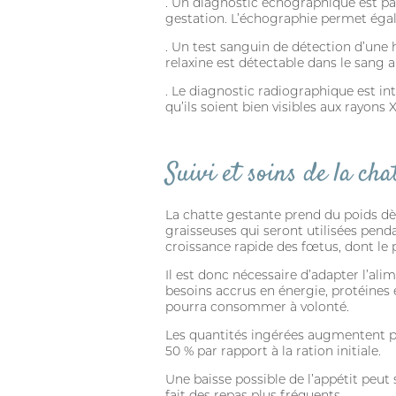
. Un diagnostic échographique est par
gestation. L’échographie permet égal
. Un test sanguin de détection d’une 
relaxine est détectable dans le sang a
. Le diagnostic radiographique est in
qu’ils soient bien visibles aux rayons
Suivi et soins de la cha
La chatte gestante prend du poids dès 
graisseuses qui seront utilisées penda
croissance rapide des fœtus, dont le 
Il est donc nécessaire d’adapter l’al
besoins accrus en énergie, protéines e
pourra consommer à volonté.
Les quantités ingérées augmentent p
50 % par rapport à la ration initiale.
Une baisse possible de l’appétit peut
fait des repas plus fréquents.