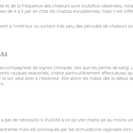
urée et de la fréquence des chaleurs sont toutefois observées, no
t de 4 à 5 par an chez les chattes européennes, mais il est infér
ent à l’intérieur ou sortent très peu, des périodes de chaleurs s
urs
s accompagnées de signes cliniques, tels que les pertes de sang
ts rauques exacerbés, chatte particulièrement affectueuse, qui 
le sol, veut aller à l’extérieur. Elle attire les mâles dès le début
s.
 a pas de nécessité ni d’utilité à ce qu’une chatte ait au moins u
 spontanée mais est provoquée par les stimulations vaginales lors