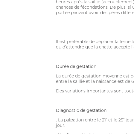
heures après la saillie (accouplemen
chances de fécondations. De plus, si 
portée peuvent avoir des pères différe
Il est préférable de déplacer la femell
ou d’attendre que la chatte accepte 
Durée de gestation
La durée de gestation moyenne est de 63
entre la saillie et la naissance est de 
Des variations importantes sont toutef
Diagnostic de gestation
. La palpation entre le 21
e
et le 25
e
jour
jour.