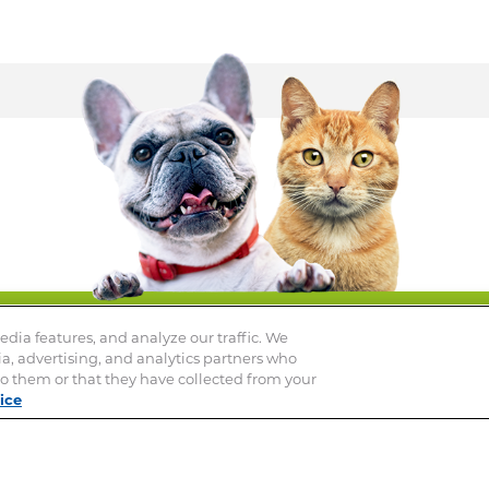
Demandez conseil à votre
pharmacie
dia features, and analyze our traffic. We
ia, advertising, and analytics partners who
t le spécialiste de votre animal – Ce site ne remplace pas une con
o them or that they have collected from your
ice
kan
Mentions Légales
Privacy Notice
Cookie Statement
Co