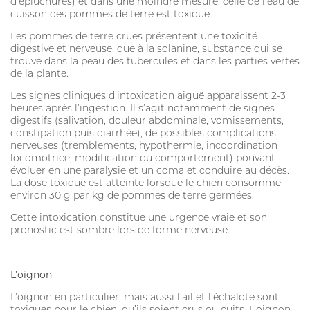
d’épluchures) et dans une moindre mesure, celle de l’eau de
cuisson des pommes de terre est toxique.
Les pommes de terre crues présentent une toxicité
digestive et nerveuse, due à la solanine, substance qui se
trouve dans la peau des tubercules et dans les parties vertes
de la plante.
Les signes cliniques d’intoxication aiguë apparaissent 2-3
heures après l’ingestion. Il s’agit notamment de signes
digestifs (salivation, douleur abdominale, vomissements,
constipation puis diarrhée), de possibles complications
nerveuses (tremblements, hypothermie, incoordination
locomotrice, modification du comportement) pouvant
évoluer en une paralysie et un coma et conduire au décès.
La dose toxique est atteinte lorsque le chien consomme
environ 30 g par kg de pommes de terre germées.
Cette intoxication constitue une urgence vraie et son
pronostic est sombre lors de forme nerveuse.
L’oignon
L’oignon en particulier, mais aussi l’ail et l’échalote sont
toxiques pour le chien, qu’ils soient crus ou cuits. L’oignon