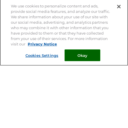
We use cookies to personalize content and ads,
provide social media features, and analyze our traffic.
We share information about your use of our site with
our social media, advertising, and analytics partners
who may combine it with other information that you
have provided to them or that they have collected
Mon chien a mangé du chocolat
from your use of their services. For more information
visit our
Privacy Notice
Nombre de propriétaires donnent occasionnellement ou
régulièrement du chocolat en tablette ou des aliments
Cookies Settings
Okay
contenant du...
VOIR TOUS
NOS ARTICLES