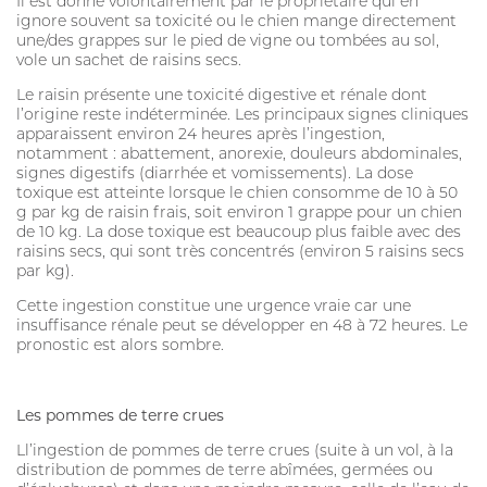
Il est donné volontairement par le propriétaire qui en
ignore souvent sa toxicité ou le chien mange directement
une/des grappes sur le pied de vigne ou tombées au sol,
vole un sachet de raisins secs.
Le raisin présente une toxicité digestive et rénale dont
l’origine reste indéterminée. Les principaux signes cliniques
apparaissent environ 24 heures après l’ingestion,
notamment : abattement, anorexie, douleurs abdominales,
signes digestifs (diarrhée et vomissements). La dose
toxique est atteinte lorsque le chien consomme de 10 à 50
g par kg de raisin frais, soit environ 1 grappe pour un chien
de 10 kg. La dose toxique est beaucoup plus faible avec des
raisins secs, qui sont très concentrés (environ 5 raisins secs
par kg).
Cette ingestion constitue une urgence vraie car une
insuffisance rénale peut se développer en 48 à 72 heures. Le
pronostic est alors sombre.
Les pommes de terre crues
Ll’ingestion de pommes de terre crues (suite à un vol, à la
distribution de pommes de terre abîmées, germées ou