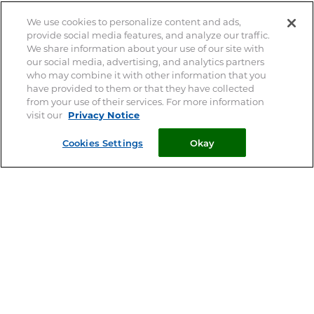
Nos conseils
Nos produits
We use cookies to personalize content and ads,
provide social media features, and analyze our traffic.
We share information about your use of our site with
our social media, advertising, and analytics partners
who may combine it with other information that you
have provided to them or that they have collected
from your use of their services. For more information
Nous trouver
Votre animal
visit our
Privacy Notice
Cookies Settings
Okay
Demandez conseil à votre
pharmacien
Votre vétérinaire est le spécialiste de votre animal – Ce site
ne remplace pas une consultation vétérinaire
© 2026 Clément Thékan