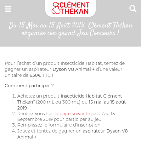
Du 15 Mai au 15 Août 2019, Clément Thékan
CONNEXION
organise son grand Jeu Concours !
Adresse email
MON CARNET DE SANTÉ
ESPACE PHARMACIEN
Pour l’achat d’un produit Insecticide Habitat, tentez de
Mot de passe
Dyson V8 Animal +
gagner un aspirateur
d’une valeur
630€
unitaire de
TTC !
Mot passe oublié?
Comment participer ?
Insecticide Habitat Clément
Achetez un produit
SE CONNECTER
Thékan*
15 mai au 15 août
(200 mL ou 300 mL) du
2019
Rendez-vous sur
la page suivante
jusqu’au 15
Septembre 2019 pour participer au jeu
Remplissez le formulaire d’inscription
aspirateur Dyson V8
Jouez et tentez de gagner un
Animal +