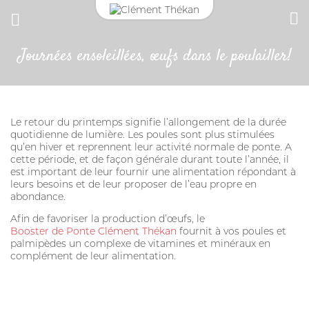
Journées ensoleillées, œufs dans le poulailler!
CONNEXION
CHAT
Adresse email
ANTIPARASITAIRE EXTERNE
CROCHET TIRE-TIQUE
Le retour du printemps signifie l’allongement de la durée
quotidienne de lumière. Les poules sont plus stimulées
Mot de passe
qu’en hiver et reprennent leur activité normale de ponte. A
cette période, et de façon générale durant toute l’année, il
est important de leur fournir une alimentation répondant à
leurs besoins et de leur proposer de l’eau propre en
Mot passe oublié?
abondance.
VERMIFUGE
SE CONNECTER
Afin de favoriser la production d’œufs, le
Booster de Ponte Clément Thékan
fournit à vos poules et
palmipèdes un complexe de vitamines et minéraux en
HYGIÈNE DES YEUX ET OREILLES
complément de leur alimentation.
SOLUTION ALTERNATIVE
ANTIPARASITAIRE EXTERNE