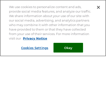
CROCHET TIRE-TIQUE
We use cookies to personalize content and ads,
Votre vétérinaire est le spécialiste de votre animal – Ce site
provide social media features, and analyze our traffic.
ne remplace pas une consultation vétérinaire
We share information about your use of our site with
our social media, advertising, and analytics partners
who may combine it with other information that you
VERMIFUGE
have provided to them or that they have collected
© 2026 Clément Thékan
from your use of their services. For more information
visit our
Privacy Notice
Mentions Légales
ARTICULATION
Privacy Notice
Cookies Settings
Okay
HYGIÈNE DES YEUX ET OREILLES
Cookie Statement
Cookie List
SOLUTION ALTERNATIVE
Plan du site
ANTIPARASITAIRE EXTERNE
Perrigo
PURGE
Contact
DIGESTION
ARTICULATION
Cookies Settings