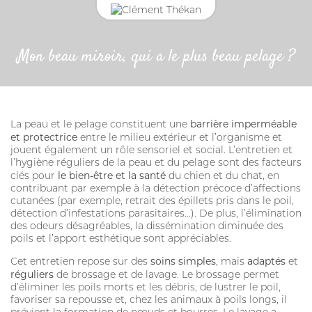
Mon beau miroir, qui a le plus beau pelage ?
CONNEXION
CHAT
Adresse email
ANTIPARASITAIRE EXTERNE
CROCHET TIRE-TIQUE
barrière imperméable
La peau et le pelage constituent une
et protectrice
entre le milieu extérieur et l’organisme et
Mot de passe
jouent également un rôle sensoriel et social. L’entretien et
l’hygiène réguliers de la peau et du pelage sont des facteurs
le bien-être et la santé
clés pour
du chien et du chat, en
contribuant par exemple à la détection précoce d’affections
Mot passe oublié?
cutanées (par exemple, retrait des épillets pris dans le poil,
VERMIFUGE
détection d’infestations parasitaires…). De plus, l’élimination
SE CONNECTER
des odeurs désagréables, la dissémination diminuée des
poils et l’apport esthétique sont appréciables.
HYGIÈNE DES YEUX ET OREILLES
soins simples
adaptés
Cet entretien repose sur des
, mais
et
SOLUTION ALTERNATIVE
réguliers
de brossage et de lavage. Le brossage permet
d’éliminer les poils morts et les débris, de lustrer le poil,
favoriser sa repousse et, chez les animaux à poils longs, il
ANTIPARASITAIRE EXTERNE