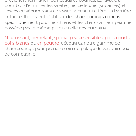
prévient la formation de nœuds et bourres. Le lavage a
pour but d’éliminer les saletés, les pellicules (squames) et
PURGE
l’excès de sébum, sans agresser la peau ni altérer la barrière
shampooings conçus
cutanée. Il convient d’utiliser des
HYGIÈNE BUCCO-DENTAIRE
spécifiquement
pour les chiens et les chats car leur peau ne
possède pas le même pH que celle des humains.
DIGESTION
Nourrissant
,
démêlant
,
spécial peaux sensibles
,
poils courts
,
SOIN DE LA PEAU
poils blancs
ou
en poudre
, découvrez notre gamme de
shampooings pour prendre soin du pelage de vos animaux
de compagnie !
ALLAITEMENT
HYGIÈNE DU PELAGE
STRESS ET COMPORTEMENT
SOIN BUCCO-DENTAIRE
DIGESTION
CHIEN
ANTIPARASITAIRE EXTERNE