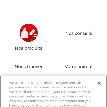
CROCHET TIRE-TIQUE
VERMIFUGE
Nos conseils
ARTICULATION
Nos produits
HYGIÈNE DES YEUX ET OREILLES
SOLUTION ALTERNATIVE
Nous trouver
Votre animal
ANTIPARASITAIRE EXTERNE
PURGE
Demandez conseil à votre
We use cookies to personalize content and ads,
provide social media features, and analyze our traffic.
pharmacien
DIGESTION
We share information about your use of our site with
our social media, advertising, and analytics partners
Votre vétérinaire est le spécialiste de votre animal – Ce site
ARTICULATION
who may combine it with other information that you
ne remplace pas une consultation vétérinaire
have provided to them or that they have collected