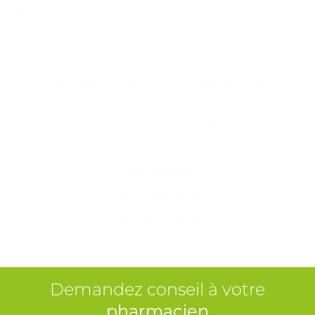
Traitements, vaccins, suivi du poids, … tout est
dans son carnet de santé pour ne rien oublier
Fiche d’identité
Vos favoris
Son suivi personnalisé
Vos produits, conseils et
pharmacies
Historique
L’historique de ses
traitements, vaccins et
suivi de son poids
Demandez conseil à votre
pharmacien