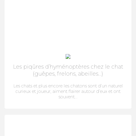
PERFIKAN
CONSEILS
QUI SOMMES-NOUS
NOUS TROUVER
MON CARNET DE SANTÉ
ESPACE PHARMACIEN
Les piqûres d’hyménoptères chez le chat
(guêpes, frelons, abeilles…)
Les chats et plus encore les chatons sont d’un naturel
curieux et joueur, aiment flairer autour d’eux et ont
souvent...