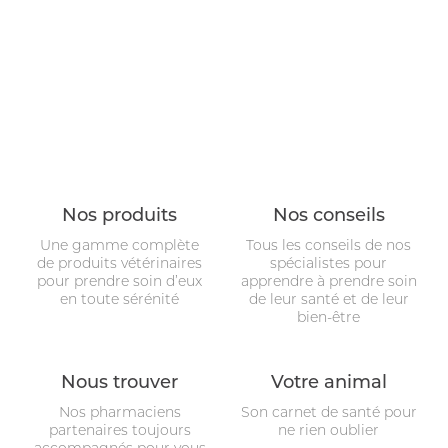
CROCHET TIRE-TIQUE
VERMIFUGE
ARTICULATION
Nos produits
Nos conseils
HYGIÈNE DES YEUX ET OREILLES
Une gamme complète
Tous les conseils de nos
SOLUTION ALTERNATIVE
de produits vétérinaires
spécialistes pour
pour prendre soin d’eux
apprendre à prendre soin
ANTIPARASITAIRE EXTERNE
en toute sérénité
de leur santé et de leur
bien-être
PURGE
DIGESTION
Nous trouver
Votre animal
Nos pharmaciens
Son carnet de santé pour
ARTICULATION
partenaires toujours
ne rien oublier