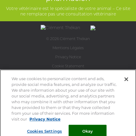
Votre vétérinaire est le spécialiste de votre animal – Ce site
ne remplace pas une consultation vétérinaire
© 2026 Clément Thékan
Mentions Légales
Privacy Notice
Cookie Statement
Cookie List
We use cookies to personalize content and ads,
provide social media features, and analyze our traffic.
Plan du site
We share information about your use of our site with
Perrigo
our social media, advertising, and analytics partners
who may combine it with other information that you
Contact
have provided to them or that they have collected
from your use of their services. For more information
visit our
Privacy Notice
Cookies Settings
Okay
Cookies Settings