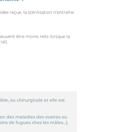
dée reçue, la stérilisation n’entraîne
 peuvent être moins nets lorsque la
al).
ble, ou chirurgicale et elle est
tion des maladies des ovaires ou
moins de fugues chez les mâles…).