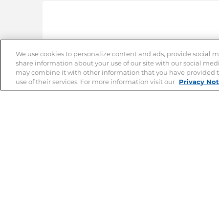
La 
We use cookies to personalize content and ads, provide social me
share information about your use of our site with our social med
may combine it with other information that you have provided t
use of their services. For more information visit our
Privacy Not
La nais
est une
préparé