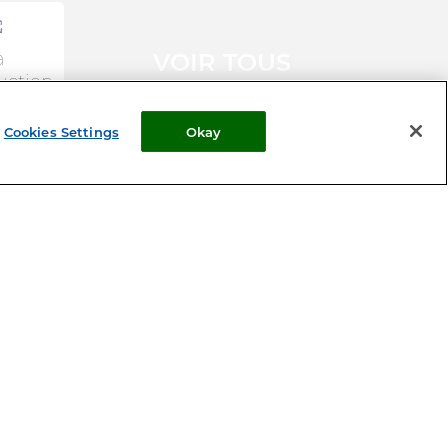
VOIR TOUS
a
uction
NOS ARTICLES
e chat
Cookies Settings
Okay