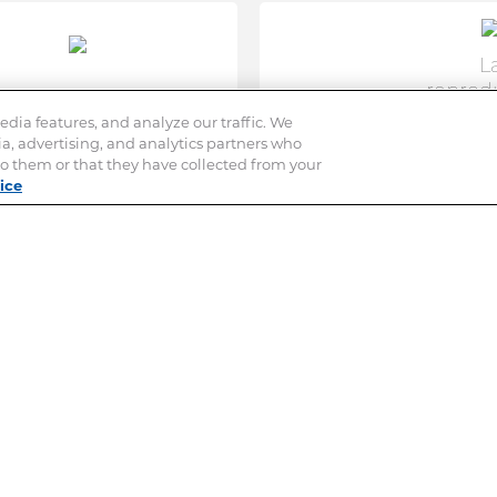
L
reprod
mise bas chez
chez l
dia features, and analyze our traffic. We
ia, advertising, and analytics partners who
la chatte
o them or that they have collected from your
ice
sance des chatons (mise-bas)
 phase délicate qui doit être
e. Il convient également d’en
connaitre le...