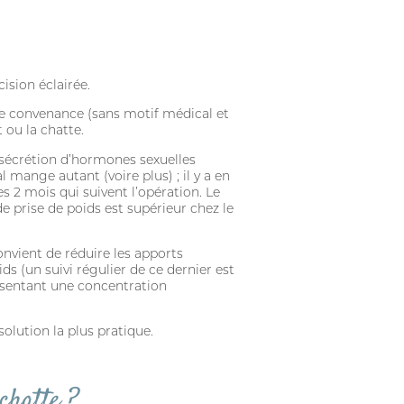
ision éclairée.
n de convenance (sans motif médical et
 ou la chatte.
a sécrétion d’hormones sexuelles
mange autant (voire plus) ; il y a en
s 2 mois qui suivent l’opération. Le
de prise de poids est supérieur chez le
convient de réduire les apports
ds (un suivi régulier de ce dernier est
résentant une concentration
solution la plus pratique.
chatte ?