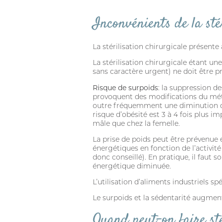
Inconvénients de la sté
La stérilisation chirurgicale présente
La stérilisation chirurgicale étant un
sans caractère urgent) ne doit être pri
Risque de surpoids
: la suppression d
provoquent des modifications du métab
outre fréquemment une diminution de l’
risque d’obésité est 3 à 4 fois plus i
mâle que chez la femelle.
La prise de poids peut être prévenue e
énergétiques en fonction de l’activité 
donc conseillé). En pratique, il faut
énergétique diminuée.
L’utilisation d’aliments industriels s
Le surpoids et la sédentarité augmente
Quand peut-on faire sté