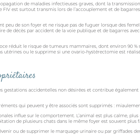
propagation de maladies infectieuses graves, dont la transmissi
 FIV est surtout transmis lors de l’accouplement et de bagarres 
t peu de son foyer et ne risque pas de fuguer lorsque des femell
oire de décès par accident de la voie publique et de bagarres av
récoce réduit le risque de tumeurs mammaires, dont environ 90 % s
ns utérines ou le supprime si une ovario-hystérectomie est réalis
opriétaires
 les gestations accidentelles non désirées et contribue également
gréments qui peuvent y être associés sont supprimés : miaulemen
nales influe sur le comportement. L’animal est plus calme, plus 
bitation de plusieurs chats dans le même foyer est souvent plus fa
CONNEXION
évenir ou de supprimer le marquage urinaire ou par griffades de