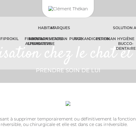
HABITAT
MARQUES
SOLUTION 
FIPROKIL
FIPROKIL
SOLUTION
ANTIPARASITAIRE
VETOSAN
PURGE
PARKAN
DIGESTION
PERFIKAN
HYGIÈNE
ALTERNATIVE
SPRAY
EXTERNE
BUCCO-
isation chez le chat et
DENTAIRE
PRENDRE SOIN DE LUI
 visant à supprimer temporairement ou définitivement la fonction
réversible, ou chirurgicale et elle est dans ce cas irréversible.