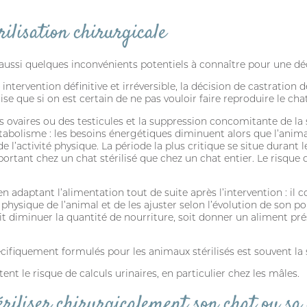
rilisation chirurgicale
 aussi quelques inconvénients potentiels à connaître pour une déc
e intervention définitive et irréversible, la décision de castratio
se que si on est certain de ne pas vouloir faire reproduire le chat
es ovaires ou des testicules et la suppression concomitante de l
olisme : les besoins énergétiques diminuent alors que l’animal 
activité physique. La période la plus critique se situe durant le
mportant chez un chat stérilisé que chez un chat entier. Le risque 
Adresse email
n adaptant l’alimentation tout de suite après l’intervention : il 
physique de l’animal et de les ajuster selon l’évolution de son poi
 soit diminuer la quantité de nourriture, soit donner un aliment p
Mot de passe
pécifiquement formulés pour les animaux stérilisés est souvent la 
Mot passe oublié?
nt le risque de calculs urinaires, en particulier chez les mâles.
riliser chirurgicalement son chat ou sa 