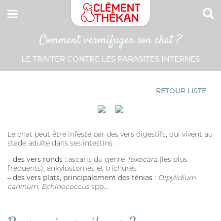
Comment vermifuger son chat ?
CONNEXION
LE TRAITER CONTRE LES PARASITES INTERNES
Adresse email
MON CARNET DE SANTÉ
ESPACE PHARMACIEN
RETOUR LISTE
Mot de passe
Mot passe oublié?
Le chat peut être infesté par des vers digestifs, qui vivent au
stade adulte dans ses intestins :
SE CONNECTER
– des vers ronds :
ascaris du genre
Toxocara
(les plus
fréquents), ankylostomes et trichures
– des vers plats, principalement des ténias :
Dipylidium
caninum
,
Echinococcus
spp.
..