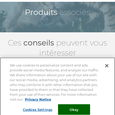
Produits
associés
Ces
conseils
peuvent vous
intéresser
We use cookies to personalize content and ads,
provide social media features, and analyze our traffic.
We share information about your use of our site with
our social media, advertising, and analytics partners
who may combine it with other information that you
have provided to them or that they have collected
from your use of their services. For more information
visit our
Privacy Notice
Cookies Settings
Okay