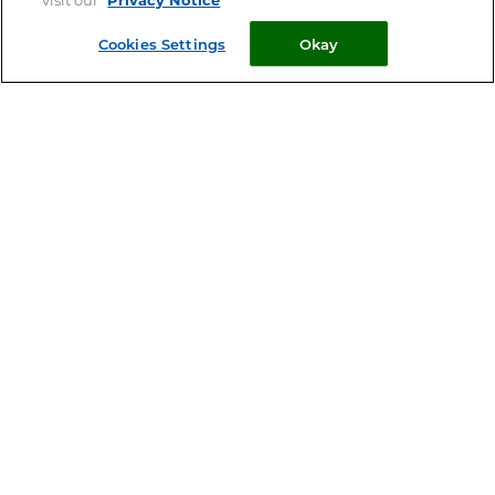
Cookies Settings
Okay
Nos produits
Nos conseils
Nous trouver
Votre animal
Demandez conseil à votre
pharmacien
Votre vétérinaire est le spécialiste de votre animal – Ce site
ne remplace pas une consultation vétérinaire
© 2026 Clément Thékan
Mentions Légales