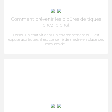
PERFIKAN
CONSEILS
Comment prévenir les piqûres de tiques
chez le chat
QUI SOMMES-NOUS
Lorsqu’un chat vit dans un environnement où il est
NOUS TROUVER
exposé aux tiques, il est conseillé de mettre en place des
mesures de...
MON CARNET DE SANTÉ
ESPACE PHARMACIEN