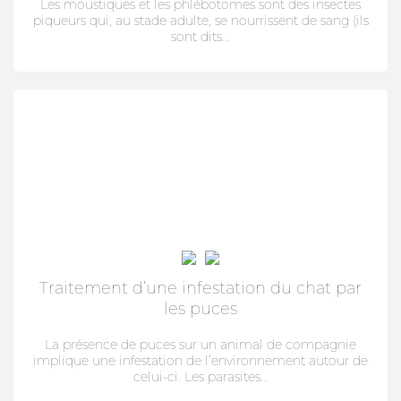
CROCHET TIRE-TIQUE
Les moustiques et les phlébotomes sont des insectes
piqueurs qui, au stade adulte, se nourrissent de sang (ils
sont dits...
VERMIFUGE
ARTICULATION
HYGIÈNE DES YEUX ET OREILLES
SOLUTION ALTERNATIVE
ANTIPARASITAIRE EXTERNE
Traitement d’une infestation du chat par
PURGE
les puces
DIGESTION
La présence de puces sur un animal de compagnie
implique une infestation de l’environnement autour de
ARTICULATION
celui-ci. Les parasites...