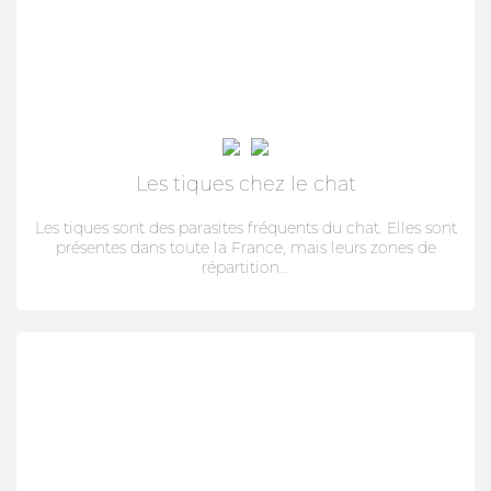
HYGIÈNE BUCCO-DENTAIRE
ARTICULATION
MARQUES
FIPROKIL DUO
Les tiques chez le chat
MILPRAZIKAN
Les tiques sont des parasites fréquents du chat. Elles sont
présentes dans toute la France, mais leurs zones de
STRANTEL
répartition...
VERMISCAN
FIPROKIL
FIPROKIL SPRAY
VETOSAN
PARKAN