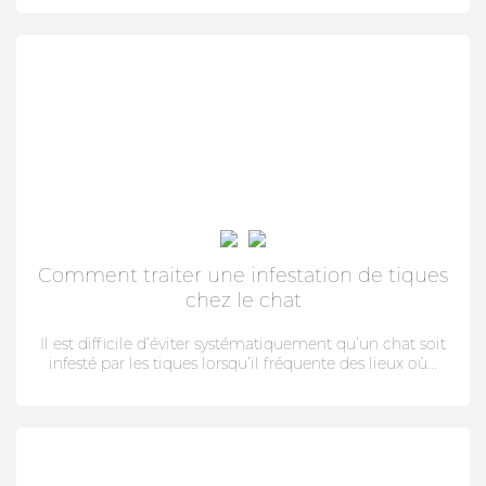
SOIN DE LA PEAU
HYGIÈNE DU PELAGE
ALLAITEMENT
SOIN BUCCO-DENTAIRE
DIGESTION
STRESS ET COMPORTEMENT
HABITAT
Comment traiter une infestation de tiques
chez le chat
SOLUTION ALTERNATIVE
Il est difficile d’éviter systématiquement qu’un chat soit
SOLUTION ALTERNATIVE
infesté par les tiques lorsqu’il fréquente des lieux où...
ANTIPARASITAIRE EXTERNE
PURGE
DIGESTION