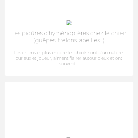
SOIN DE LA PEAU
HYGIÈNE DU PELAGE
ALLAITEMENT
Les piqûres d’hyménoptères chez le chien
SOIN BUCCO-DENTAIRE
(guêpes, frelons, abeilles…)
DIGESTION
Les chiens et plus encore les chiots sont d’un naturel
curieux et joueur, aiment flairer autour d’eux et ont
STRESS ET COMPORTEMENT
souvent...
HABITAT
SOLUTION ALTERNATIVE
SOLUTION ALTERNATIVE
ANTIPARASITAIRE EXTERNE
PURGE
DIGESTION