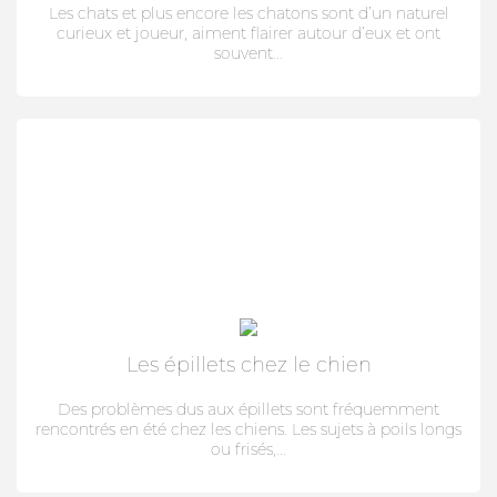
Les chats et plus encore les chatons sont d’un naturel
PERFIKAN
curieux et joueur, aiment flairer autour d’eux et ont
souvent...
CONSEILS
QUI SOMMES-NOUS
NOUS TROUVER
MON CARNET DE SANTÉ
ESPACE PHARMACIEN
Les épillets chez le chien
Des problèmes dus aux épillets sont fréquemment
rencontrés en été chez les chiens. Les sujets à poils longs
ou frisés,...