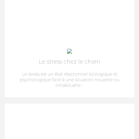
CROCHET TIRE-TIQUE
VERMIFUGE
ARTICULATION
Le stress chez le chien
HYGIÈNE DES YEUX ET OREILLES
Le stress est un état réactionnel biologique et
psychologique face à une situation nouvelle ou
SOLUTION ALTERNATIVE
inhabituelle...
ANTIPARASITAIRE EXTERNE
PURGE
DIGESTION
ARTICULATION