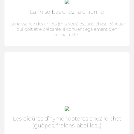
HYGIÈNE BUCCO-DENTAIRE
La mise bas chez la chienne
ARTICULATION
La naissance des chiots (mise-bas) est une phase délicate
qui doit être préparée. Il convient également d’en
connaitre le...
MARQUES
FIPROKIL DUO
MILPRAZIKAN
STRANTEL
VERMISCAN
FIPROKIL
FIPROKIL SPRAY
Les piqûres d’hyménoptères chez le chat
VETOSAN
(guêpes, frelons, abeilles…)
PARKAN