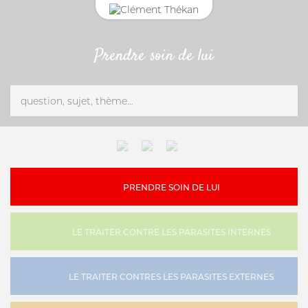
Prendre soin de lui
CONNEXION
CHAT
Adresse email
ANTIPARASITAIRE EXTERNE
CROCHET TIRE-TIQUE
Mot de passe
Mot passe oublié?
PRENDRE SOIN DE LUI
VERMIFUGE
SE CONNECTER
LE TRAITER CONTRE LES PARASITES INTERNES
HYGIÈNE DES YEUX ET OREILLES
SOLUTION ALTERNATIVE
LE TRAITER CONTRES LES PARASITES EXTERNES
ANTIPARASITAIRE EXTERNE