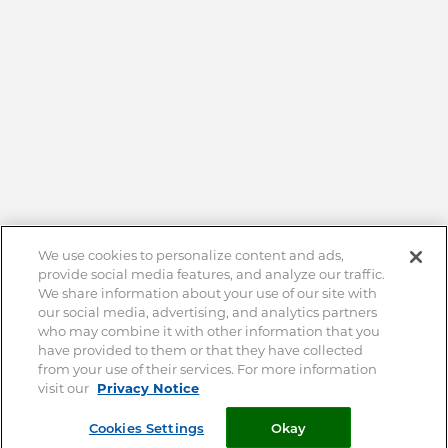
We use cookies to personalize content and ads,
provide social media features, and analyze our traffic.
We share information about your use of our site with
our social media, advertising, and analytics partners
who may combine it with other information that you
have provided to them or that they have collected
from your use of their services. For more information
visit our
Privacy Notice
Nos produits
Nos conseils
Cookies Settings
Okay