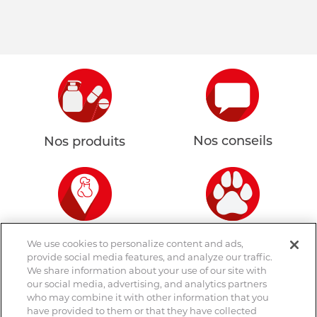
Nos conseils
Nos produits
Nous trouver
Votre animal
We use cookies to personalize content and ads,
provide social media features, and analyze our traffic.
We share information about your use of our site with
Demandez conseil à votre
our social media, advertising, and analytics partners
who may combine it with other information that you
pharmacien
have provided to them or that they have collected