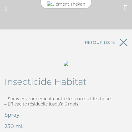
CONNEXION
Adresse email
RETOUR LISTE
MON CARNET DE SANTÉ
ESPACE PHARMACIEN
Mot de passe
Insecticide Habitat
Mot passe oublié?
SE CONNECTER
– Spray environnement contre les puces et les tiques
– Efficacité résiduelle jusqu’à 6 mois
Spray
250 mL