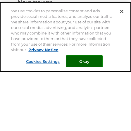
Nous trouver
We use cookies to personalize content and ads,
provide social media features, and analyze our traffic.
Demandez conseil à votre
We share information about your use of our site with
our social media, advertising, and analytics partners
pharmacien
who may combine it with other information that you
have provided to them or that they have collected
Votre vétérinaire est le spécialiste de votre animal – Ce site
from your use of their services. For more information
ne remplace pas une consultation vétérinaire
visit our
Privacy Notice
Cookies Settings
Okay
© 2026 Clément Thékan
Mentions Légales
Privacy Notice
Cookie Statement
Cookie List
Plan du site