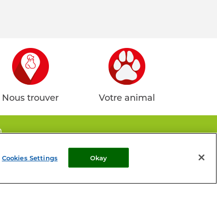
Nous trouver
Votre animal
n
sultation vétérinaire
Cookies Settings
Okay
okie List
Plan du site
Perrigo
Contact