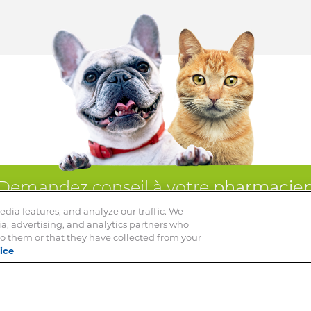
Demandez conseil à votre
pharmacie
t le spécialiste de votre animal – Ce site ne remplace pas une con
dia features, and analyze our traffic. We
ia, advertising, and analytics partners who
o them or that they have collected from your
ice
kan
Mentions Légales
Privacy Notice
Cookie Statement
Co
Cookies Settings