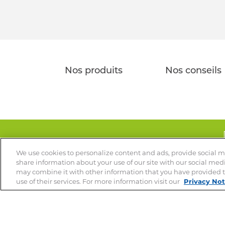
Nos produits
Nos conseils
Votre vétérinaire es
We use cookies to personalize content and ads, provide social me
share information about your use of our site with our social med
may combine it with other information that you have provided t
use of their services. For more information visit our
Privacy Not
© 2026 Clément Thé