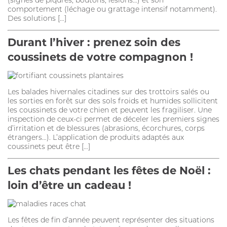
(signes de piqûres, boutons, lésions…) et son
comportement (léchage ou grattage intensif notamment).
HYGIÈNE BUCCO-DENTAIRE
Des solutions […]
ARTICULATION
Durant l’hiver : prenez soin des
coussinets de votre compagnon !
MARQUES
FIPROKIL DUO
Les balades hivernales citadines sur des trottoirs salés ou
les sorties en forêt sur des sols froids et humides sollicitent
MILPRAZIKAN
les coussinets de votre chien et peuvent les fragiliser. Une
inspection de ceux-ci permet de déceler les premiers signes
STRANTEL
d’irritation et de blessures (abrasions, écorchures, corps
étrangers…). L’application de produits adaptés aux
VERMISCAN
coussinets peut être […]
FIPROKIL
Les chats pendant les fêtes de Noël :
FIPROKIL SPRAY
loin d’être un cadeau !
VETOSAN
Les fêtes de fin d’année peuvent représenter des situations
PARKAN