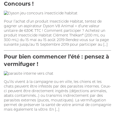
CROCHET TIRE-TIQUE
Concours !
Pour l’achat d’un produit Insecticide Habitat, tentez de
gagner un aspirateur Dyson V8 Animal + d’une valeur
unitaire de 630€ TTC ! Comment participer ? Achetez un
VERMIFUGE
produit Insecticide Habitat Clément Thékan* (200 mL ou
300 mL) du 15 mai au 15 août 2019 Rendez-vous sur la page
suivante jusqu’au 15 Septembre 2019 pour participer au […]
ARTICULATION
Pour bien commencer l’été : pensez à
HYGIÈNE DES YEUX ET OREILLES
vermifuger !
SOLUTION ALTERNATIVE
ANTIPARASITAIRE EXTERNE
Qu’ils vivent à la campagne ou en ville, les chiens et les
chats peuvent être infestés par des parasites internes. Ceux-
PURGE
ci peuvent être directement ingérés (déjections animales,
abats contaminés…) ou transmis indirectement par des
DIGESTION
parasites externes (puces, moustiques). La vermifugation
permet de préserver la santé de votre animal de compagnie
ARTICULATION
mais également la vôtre. En […]