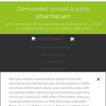
Demandez conseil à votre
pharmacien
Votre vétérinaire est le spécialiste de votre animal – Ce site
ne remplace pas une consultation vétérinaire
© 2026 Clément Thékan
Mentions Légales
Privacy Notice
Cookie Statement
Cookie List
We use cookies to personalize content and ads,
provide social media features, and analyze our traffic.
Plan du site
We share information about your use of our site with
Perrigo
our social media, advertising, and analytics partners
who may combine it with other information that you
Contact
have provided to them or that they have collected
from your use of their services. For more information