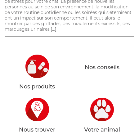
de stress pour votre chat. La présence de nouvelles
personnes au sein de son environnement, la modification
PERFIKAN
de votre routine quotidienne ou les soirées qui s’éternisent
ont un impact sur son comportement. Il peut alors le
CONSEILS
montrer par des griffades, des miaulements excessifs, des
marquages urinaires […]
QUI SOMMES-NOUS
NOUS TROUVER
MON CARNET DE SANTÉ
ESPACE PHARMACIEN
Nos conseils
Nos produits
Nous trouver
Votre animal