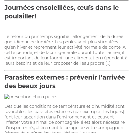
SOIN DE LA PEAU
Journées ensoleillées, œufs dans le
HYGIÈNE DU PELAGE
poulailler!
ALLAITEMENT
Le retour du printemps signifie l’allongement de la durée
SOIN BUCCO-DENTAIRE
quotidienne de lumière. Les poules sont plus stimulées
qu’en hiver et reprennent leur activité normale de ponte. A
DIGESTION
cette période, et de façon générale durant toute l’année, il
est important de leur fournir une alimentation répondant à
STRESS ET COMPORTEMENT
leurs besoins et de leur proposer de l’eau propre […]
HABITAT
Parasites externes : prévenir l’arrivée
SOLUTION ALTERNATIVE
des beaux jours
SOLUTION ALTERNATIVE
ANTIPARASITAIRE EXTERNE
Dès que les conditions de température et d’humidité sont
favorables, les parasites externes (par exemple : les tiques)
font leur apparition dans l’environnement et peuvent
PURGE
infester votre animal de compagnie. Il est alors nécessaire
d’inspecter régulièrement le pelage de votre compagnon
DIGESTION