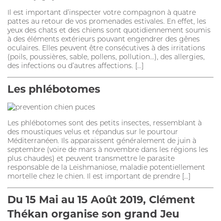
PURGE
Il est important d’inspecter votre compagnon à quatre
pattes au retour de vos promenades estivales. En effet, les
yeux des chats et des chiens sont quotidiennement soumis
HYGIÈNE BUCCO-DENTAIRE
à des éléments extérieurs pouvant engendrer des gênes
oculaires. Elles peuvent être consécutives à des irritations
DIGESTION
(poils, poussières, sable, pollens, pollution…), des allergies,
des infections ou d’autres affections. […]
SOIN DE LA PEAU
Les phlébotomes
ALLAITEMENT
HYGIÈNE DU PELAGE
Les phlébotomes sont des petits insectes, ressemblant à
STRESS ET COMPORTEMENT
des moustiques velus et répandus sur le pourtour
Méditerranéen. Ils apparaissent généralement de juin à
SOIN BUCCO-DENTAIRE
septembre (voire de mars à novembre dans les régions les
plus chaudes) et peuvent transmettre le parasite
DIGESTION
responsable de la Leishmaniose, maladie potentiellement
mortelle chez le chien. Il est important de prendre […]
CHIEN
Du 15 Mai au 15 Août 2019, Clément
ANTIPARASITAIRE EXTERNE
Thékan organise son grand Jeu