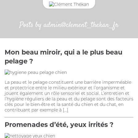
Posts by admin@clement_thekan_fr
CONNEXION
CHAT
Adresse email
ANTIPARASITAIRE EXTERNE
Mon beau miroir, qui a le plus beau
CROCHET TIRE-TIQUE
pelage ?
Mot de passe
La peau et le pelage constituent une barrière imperméable
Mot passe oublié?
et protectrice entre le milieu extérieur et l’organisme et
VERMIFUGE
jouent également un rôle sensoriel et social. L’entretien et
SE CONNECTER
l’hygiène réguliers de la peau et du pelage sont des facteurs
clés pour le bien-être et la santé du chien et du chat, en
HYGIÈNE DES YEUX ET OREILLES
contribuant par exemple à […]
SOLUTION ALTERNATIVE
Promenades d’été, yeux irrités ?
ANTIPARASITAIRE EXTERNE